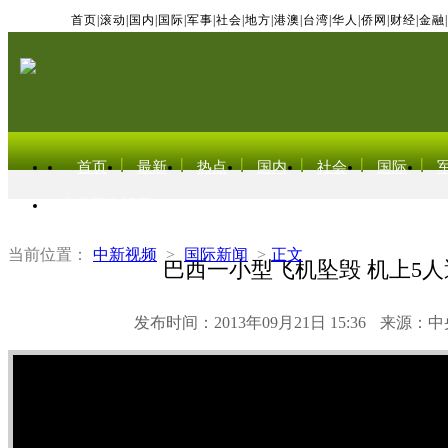
首页
|
滚动
|
国内
|
国际
|
军事
|
社会
|
地方
|
港澳
|
台湾
|
华人
|
侨网
|
财经
|
金融
|
首页
最新
热点
国内
社会
国际
东北亚电视网
当前位置：
中新视频
>
国际新闻
>
正文
巴西一小型飞机坠毁 机上5人
发布时间：2013年09月21日 15:36
来源：中