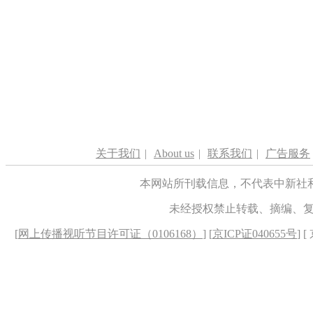
关于我们
|
About us
|
联系我们
|
广告服务
本网站所刊载信息，不代表中新社
未经授权禁止转载、摘编、
[
网上传播视听节目许可证（0106168）
] [
京ICP证040655号
] 