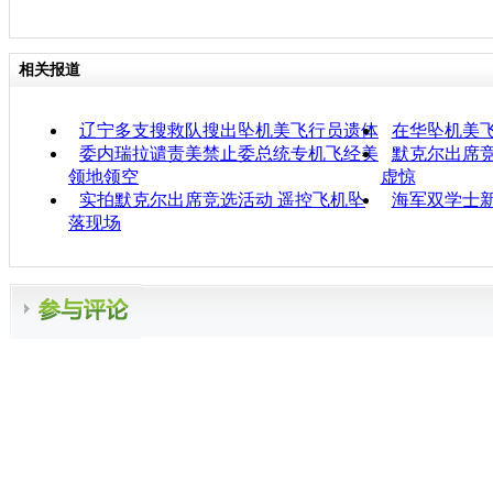
相关报道
辽宁多支搜救队搜出坠机美飞行员遗体
在华坠机美
委内瑞拉谴责美禁止委总统专机飞经美
默克尔出席竞
领地领空
虚惊
实拍默克尔出席竞选活动 遥控飞机坠
海军双学士
落现场