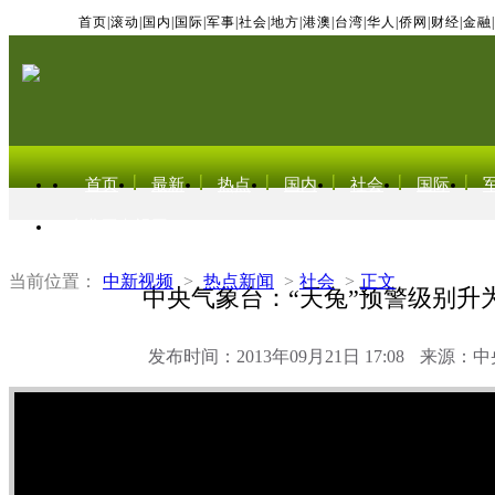
首页
|
滚动
|
国内
|
国际
|
军事
|
社会
|
地方
|
港澳
|
台湾
|
华人
|
侨网
|
财经
|
金融
|
首页
最新
热点
国内
社会
国际
东北亚电视网
当前位置：
中新视频
>
热点新闻
>
社会
>
正文
中央气象台：“天兔”预警级别升
发布时间：2013年09月21日 17:08
来源：中