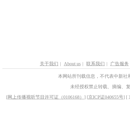
关于我们
|
About us
|
联系我们
|
广告服务
本网站所刊载信息，不代表中新社
未经授权禁止转载、摘编、
[
网上传播视听节目许可证（0106168）
] [
京ICP证040655号
] 