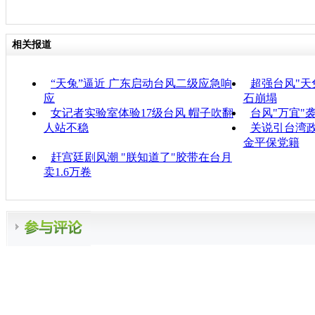
相关报道
“天兔”逼近 广东启动台风二级应急响
超强台风"天
应
石崩塌
女记者实验室体验17级台风 帽子吹翻
台风"万宜"
人站不稳
关说引台湾政
金平保党籍
赶宫廷剧风潮 "朕知道了"胶带在台月
卖1.6万卷