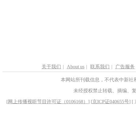
关于我们
|
About us
|
联系我们
|
广告服务
本网站所刊载信息，不代表中新社
未经授权禁止转载、摘编、
[
网上传播视听节目许可证（0106168）
] [
京ICP证040655号
] 