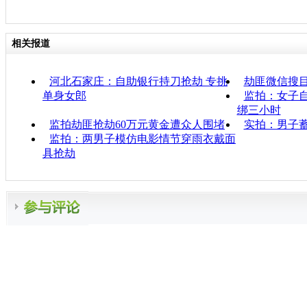
相关报道
河北石家庄：自助银行持刀抢劫 专挑
劫匪微信搜
单身女郎
监拍：女子自
绑三小时
监拍劫匪抢劫60万元黄金遭众人围堵
实拍：男子
监拍：两男子模仿电影情节穿雨衣戴面
具抢劫