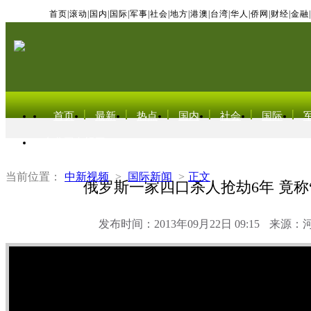
首页
|
滚动
|
国内
|
国际
|
军事
|
社会
|
地方
|
港澳
|
台湾
|
华人
|
侨网
|
财经
|
金融
|
首页
最新
热点
国内
社会
国际
东北亚电视网
当前位置：
中新视频
>
国际新闻
>
正文
俄罗斯一家四口杀人抢劫6年 竟称
发布时间：2013年09月22日 09:15
来源：