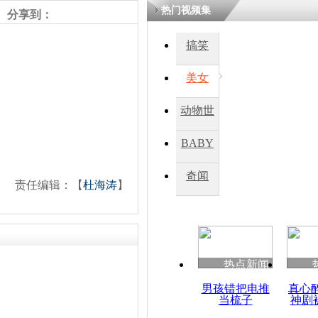
热门视频集
分享到：
搞笑
美女
动物世
界
BABY
秀
奇闻
责任编辑：【
杜海涛
】
热点新闻
男孩错把电推
真心
当梳子
神剧