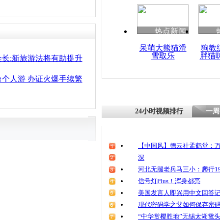
热点新闻
呆萌大熊猫滑
狗教
雪取乐
胖猫
长:新旅游法将有助提升
个人游 办证火爆手续繁
24小时视频排行
一周
【中国风】德云社孟鹤堂：万
深
河北无腿老兵马三小：爬行19
信号灯Plus！浑身都亮
美国发言人即兴用中文回答
现代密码学之父如何保存密
“中华赏樱胜地”无锡太湖鼋