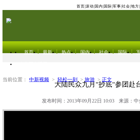
首页
|
滚动
|
国内
|
国际
|
军事
|
社会
|
地方
|
首页
最新
热点
国内
社会
国际
东北亚电视网
当前位置：
中新视频
>
轻松一刻
>
旅游
>
正文
大陆民众九月"抄底"参团赴
发布时间：2013年09月22日 10:03
来源：中