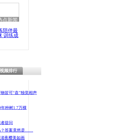
热点新闻
练陪伴最
咪 训练成
功瘦身
视频排行
物皆可“盘”独觉相声
年种树1.7万棵
记者提问
码？答案竟然是……
头渚夜樱美如画