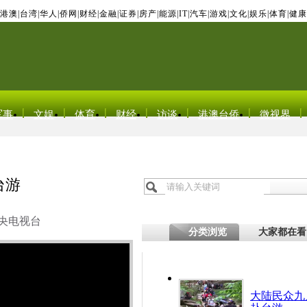
港澳
|
台湾
|
华人
|
侨网
|
财经
|
金融
|
证券
|
房产
|
能源
|
IT
|
汽车
|
游戏
|
文化
|
娱乐
|
体育
|
健康
军事
文娱
体育
财经
访谈
港澳台侨
微视界
台游
央电视台
分类浏览
大家都在看
大陆民众九