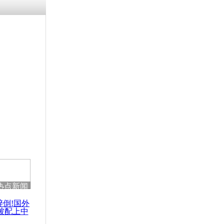
热点新闻
醉倒!国外
被配上中
国民乐