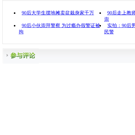
90后大学生摆地摊卖盆栽身家千万
90后走上教
崇
90后小伙崇拜警察 为过瘾办假警证被
实拍：90后
拘
民警