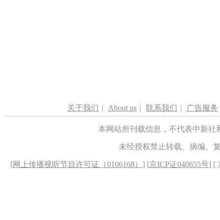
关于我们
|
About us
|
联系我们
|
广告服务
本网站所刊载信息，不代表中新社
未经授权禁止转载、摘编、
[
网上传播视听节目许可证（0106168）
] [
京ICP证040655号
] 