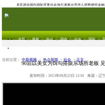
首页
|
滚动
|
国内
|
国际
|
军事
|
社会
|
地方
|
港澳
|
台湾
|
华人
|
侨网
|
财经
|
金融
|
首页
最新
热点
国内
社会
国际
东北亚电视网
当前位置：
中新视频
>
热点新闻
>
社会
>
正文
90后以美女为饵勾搭娱乐场所老板 
发布时间：2013年09月22日 12:50
来源：辽