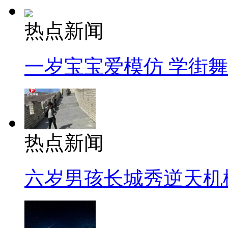
热点新闻
一岁宝宝爱模仿 学街
热点新闻
六岁男孩长城秀逆天机