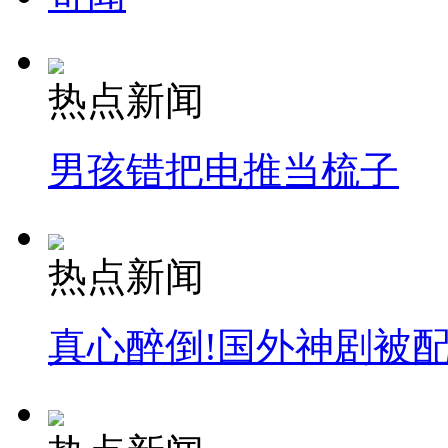
安徽一实载49人客车翻车
热点新闻
男孩错把电推当梳子
走！跟着总书记去植树
消防员救轻生者
花炮节热闹非凡
减压"枕头大战"
热点新闻
真心醉倒!国外神剧被
纽约上演“枕头大战”
司机酒驾遇交警 急速倒车逃窜