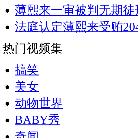
美国波音787-9型梦想客机试飞成功
薄熙来一审被判无期徒
法庭认定薄熙来受贿20
山西运城恶犬咬伤多人 警民合力深夜将其击毙
热门视频集
女孩北京地铁殴打老人 痛下狠手拳打脚踢
搞笑
无痛分娩是否安全 医生回应
美女
动物世界
外交部：反对强权政治霸凌主义
BABY秀
外交部：有关国家言论片面不公正
奇闻