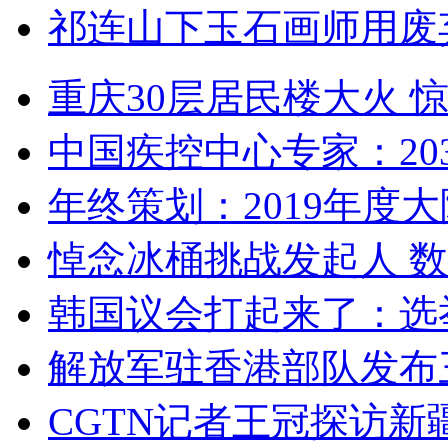
祁连山下玉石画师用废
重庆30层居民楼大火
中国疾控中心专家：203
年终策划：2019年度大陆
悼念冰桶挑战发起人 数百
韩国议会打起来了：选举
解放军驻香港部队发布三
CGTN记者王冠探访新疆