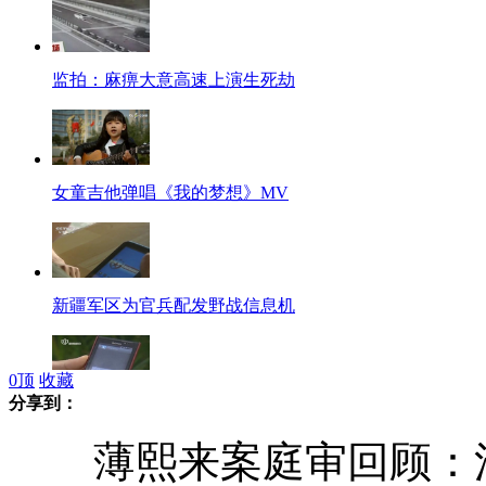
监拍：麻痹大意高速上演生死劫
女童吉他弹唱《我的梦想》MV
新疆军区为官兵配发野战信息机
0
顶
收藏
分享到：
警惕银行卡密码器“过期”的短信诈骗
薄熙来案庭审回顾：法