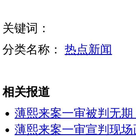
新疆巴里坤县降温降雪 影响小麦抢收
关键词：
台湾色情业竟有身价鉴定师 号称黄金姐
分类名称：
热点新闻
少女自残轻生 民警千里相送
相关报道
2014“美国小姐”出炉 印度裔佳丽折桂
薄熙来案一审被判无期
薄熙来案一审宣判现场