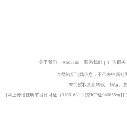
关于我们
|
About us
|
联系我们
|
广告服务
本网站所刊载信息，不代表中新社
未经授权禁止转载、摘编、
[
网上传播视听节目许可证（0106168）
] [
京ICP证040655号
] 