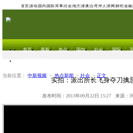
首页
|
滚动
|
国内
|
国际
|
军事
|
社会
|
地方
|
港澳
|
台湾
|
华人
|
侨网
|
财经
|
金融
|
首页
最新
热点
国内
社会
国际
东北亚电视网
当前位置：
中新视频
>
热点新闻
>
社会
>
正文
实拍：派出所长飞身夺刀擒
发布时间：2013年09月22日 15:27
来源：