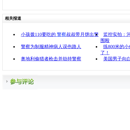
相关报道
小孩拨110要吃的
警察
叔叔带月饼出警
监控实拍：
围殴
警察为制服精神病人误伤路人
练800米的
了！
奥地利偷猎者枪击并劫持警察
美国男子向