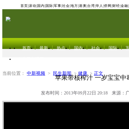
首页
|
滚动
|
国内
|
国际
|
军事
|
社会
|
地方
|
港澳
|
台湾
|
华人
|
侨网
|
财经
|
金融
|
首页
最新
热点
国内
社会
国际
东北亚电视网
当前位置：
中新视频
>
民生新闻
>
健康
>
正文
苹果带核榨汁 一岁宝宝中
发布时间：2013年09月22日 20:18
来源：