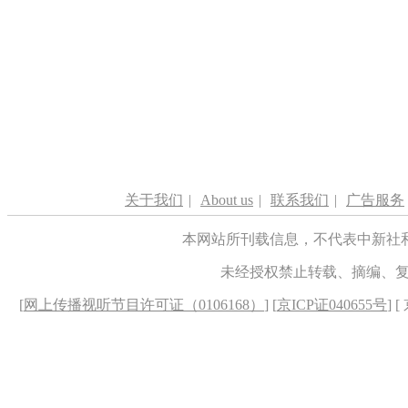
关于我们
|
About us
|
联系我们
|
广告服务
本网站所刊载信息，不代表中新社
未经授权禁止转载、摘编、
[
网上传播视听节目许可证（0106168）
] [
京ICP证040655号
] 