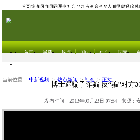
首页
|
滚动
|
国内
|
国际
|
军事
|
社会
|
地方
|
港澳
|
台湾
|
华人
|
侨网
|
财经
|
金融
|
首页
最新
热点
国内
社会
国际
东北亚电视网
当前位置：
中新视频
>
热点新闻
>
社会
>
正文
博士遇骗子诈骗 反“骗”对方3
发布时间：2013年09月23日 07:54
来源：