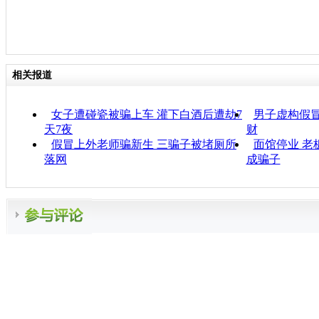
相关报道
女子遭碰瓷被骗上车 灌下白酒后遭劫7
男子虚构假冒
天7夜
财
假冒上外老师骗新生 三骗子被堵厕所
面馆停业 老
落网
成骗子