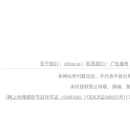
关于我们
|
About us
|
联系我们
|
广告服务
本网站所刊载信息，不代表中新社
未经授权禁止转载、摘编、
[
网上传播视听节目许可证（0106168）
] [
京ICP证040655号
] 