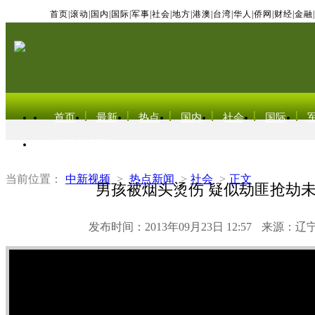
首页
|
滚动
|
国内
|
国际
|
军事
|
社会
|
地方
|
港澳
|
台湾
|
华人
|
侨网
|
财经
|
金融
|
首页
最新
热点
国内
社会
国际
东北亚电视网
当前位置：
中新视频
>
热点新闻
>
社会
>
正文
男孩被烟头烫伤 疑似劫匪抢劫
发布时间：2013年09月23日 12:57
来源：辽