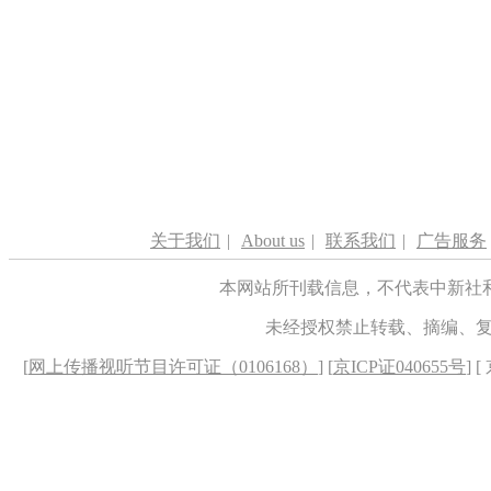
关于我们
|
About us
|
联系我们
|
广告服务
本网站所刊载信息，不代表中新社
未经授权禁止转载、摘编、
[
网上传播视听节目许可证（0106168）
] [
京ICP证040655号
] 