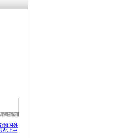
涓ㄥ浗闄呰
褰圭┖鍐涗
-10CE缁
妫€楠岋紝
浗鍏虫敞涓
：幸存者回
热点新闻
醉倒!国外
被配上中
国民乐