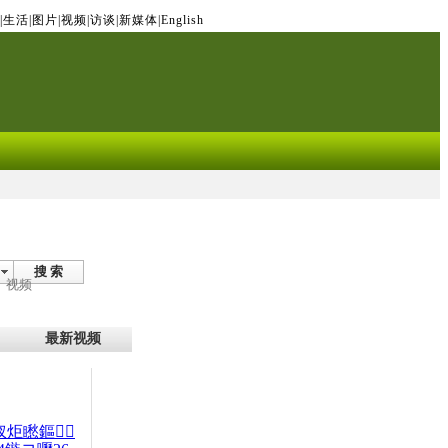
|
生活
|
图片
|
视频
|
访谈
|
新媒体
|
English
搜 索
视频
最新视频
杈炬矁鏂