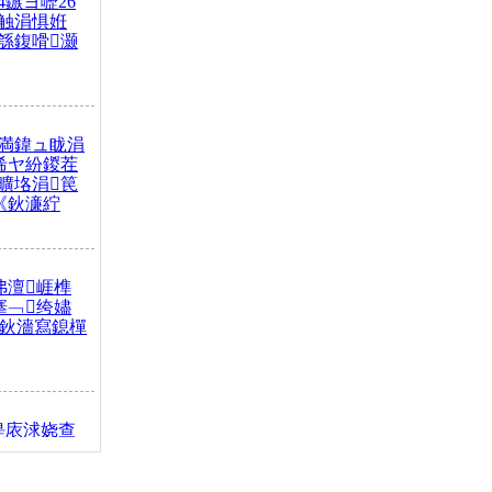
4鏃ヨ嚦26
触涓惧姙
綔鍑嗗灏
満鍏ュ眬涓
浠ヤ紛鍐茬
曠垎涓笢
《鈥濓紵
弗澶崕榫
搴﹁绔嬧
澂鈥濇寫鎴樿
缇庡浗娆查
簹涓庝腑鍥
┾€濓紝鍙嶅
解€斾笢鐩