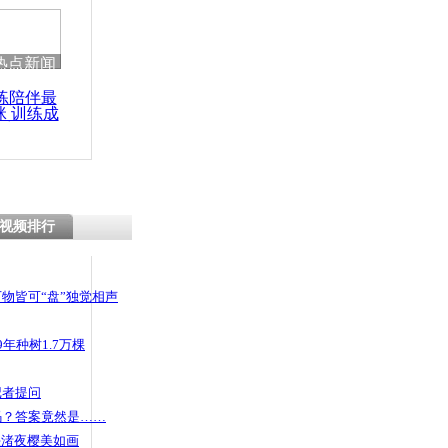
热点新闻
练陪伴最
咪 训练成
功瘦身
视频排行
物皆可“盘”独觉相声
年种树1.7万棵
记者提问
码？答案竟然是……
头渚夜樱美如画