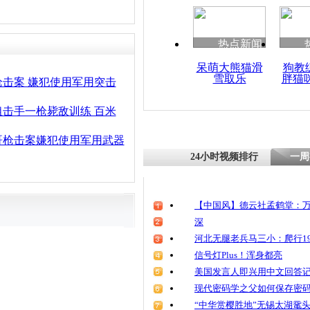
热点新闻
呆萌大熊猫滑
狗教
雪取乐
胖猫
击案 嫌犯使用军用突击
击手一枪毙敌训练 百米
哥枪击案嫌犯使用军用武器
24小时视频排行
一周
【中国风】德云社孟鹤堂：万
深
河北无腿老兵马三小：爬行19
信号灯Plus！浑身都亮
美国发言人即兴用中文回答
现代密码学之父如何保存密
“中华赏樱胜地”无锡太湖鼋