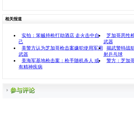
相关报道
实拍：笨贼持枪打劫酒店 走火击中自
芝加哥恶性枪
己
武器
美警方认为芝加哥枪击案嫌犯使用军用
揭武警特战狙
武器
射乒乓球
美海军基地枪击案：枪手随机杀人 或
警方：芝加
有精神疾病