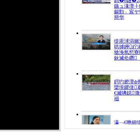
鍧�6鏈�2
鏃ュ湪澶╂
鍚勯」宸ヤ
辩华
缇庡浗涓嬪
哄摢鑸紵
獊浼氬惁寮
鈥滅伀鑽
鍔犳嬁澶ф
欒垷鑺傞
€滅唺鐚
禌
瀛﹁€咃細
€间笢鍗椾
解€滆劚閽
姪鎺ㄤ腑鍥