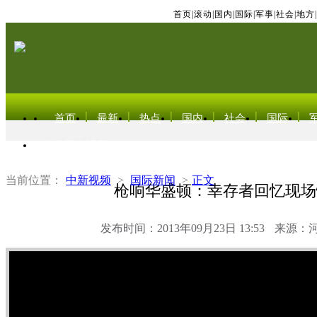
首页
|
滚动
|
国内
|
国际
|
军事
|
社会
|
地方
|
首页
最新
热点
国内
社会
国际
东北亚电视网
当前位置：
中新视频
>
国际新闻
>
正文
枪响华盛顿：幸存者回忆现场
发布时间：2013年09月23日 13:53
来源：