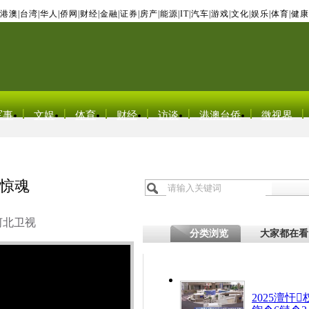
港澳
|
台湾
|
华人
|
侨网
|
财经
|
金融
|
证券
|
房产
|
能源
|
IT
|
汽车
|
游戏
|
文化
|
娱乐
|
体育
|
健康
军事
文娱
体育
财经
访谈
港澳台侨
微视界
惊魂
河北卫视
分类浏览
大家都在看
2025澶忓