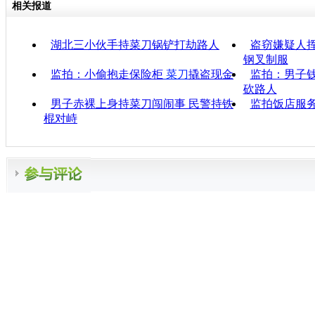
相关报道
湖北三小伙手持菜刀锅铲打劫路人
盗窃嫌疑人挥
钢叉制服
监拍：小偷抱走保险柜
菜刀
撬盗现金
监拍：男子钱
砍路人
男子赤裸上身持菜刀闯闹事 民警持铁
监拍饭店服务
棍对峙