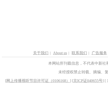
关于我们
|
About us
|
联系我们
|
广告服务
本网站所刊载信息，不代表中新社
未经授权禁止转载、摘编、
[
网上传播视听节目许可证（0106168）
] [
京ICP证040655号
] 