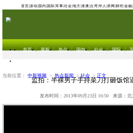
首页
|
滚动
|
国内
|
国际
|
军事
|
社会
|
地方
|
港澳
|
台湾
|
华人
|
侨网
|
财经
|
金融
|
首页
最新
热点
国内
社会
国际
东北亚电视网
当前位置：
中新视频
>
热点新闻
>
社会
>
正文
监拍：半裸男子手持菜刀打砸饭馆
发布时间：2013年09月23日 16:50
来源：北