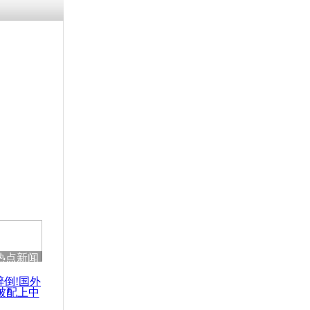
残疾男子因
砸银行
千年传统习
众为娥皇女
行被查情绪
回答崩溃原
热点新闻
乡上万人欢
节
醉倒!国外
被配上中
国民乐