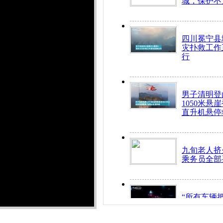
城，保护不
四川冕宁县
灾扑救工作
行
男子清明登
1050米悬
直升机悬停
九旬老人挤
乘务员全部
“所有车辆
开！”儿童
警急速救助