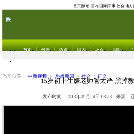
首页
|
滚动
|
国内
|
国际
|
军事
|
社会
|
地方
|
首页
最新
热点
国内
社会
国际
东北亚电视网
当前位置：
中新视频
>
热点新闻
>
社会
>
正文
15岁初中生嫌老师管太严 黑掉
发布时间：2013年09月24日 08:23
来源：