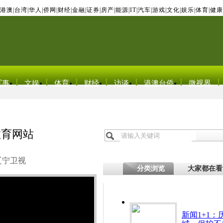
港澳
|
台湾
|
华人
|
侨网
|
财经
|
金融
|
证券
|
房产
|
能源
|
IT
|
汽车
|
游戏
|
文化
|
娱乐
|
体育
|
健康
军事
文娱
体育
财经
访谈
港澳台侨
微视界
教育网站
辽宁卫视
分类浏览
大家都在看
新闻1+1