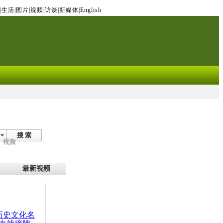
|
生活
|
图片
|
视频
|
访谈
|
新媒体
|
English
搜 索
视频
最新视频
：历史文化名