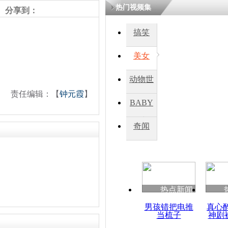
热门视频集
分享到：
四川一精神
搞笑
病发持大锤
美女
探访传承四
动物世
俗：近万民
责任编辑：【
钟元霞
】
英省亲送行
界
BABY
秀
奇闻
小伙骑车逆
崩溃 网上
因
热点新闻
四川兴文苗
度苗族花山
男孩错把电推
真心
当梳子
神剧