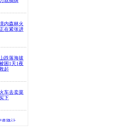
力就摘牌
境内森林火
正在紧张进
山跌落海拔
崖被困1天1夜
救起
火车去卖菜
买下
把道路让
突发疾病交