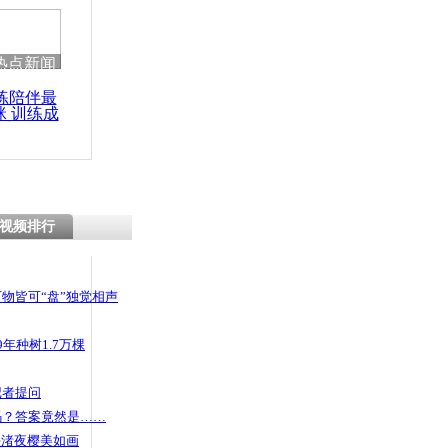
 哀思悼忠
热点新闻
练陪伴最
咪 训练成
生嫌老师管太
功瘦身
育网站
视频排行
物皆可“盘”独觉相声
年种树1.7万棵
记者提问
码？答案竟然是……
头渚夜樱美如画