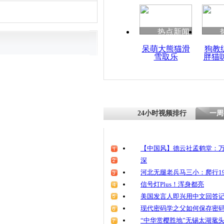
清明祭英烈
魂
热点新闻
呆萌大熊猫滑
狗教
雪取乐
胖猫
15岁初中
严 黑掉教
24小时视频排行
一周
【中国风】德云社孟鹤堂：万
深
河北无腿老兵马三小：爬行19
信号灯Plus！浑身都亮
美国发言人即兴用中文回答
现代密码学之父如何保存密
“中华赏樱胜地”无锡太湖鼋