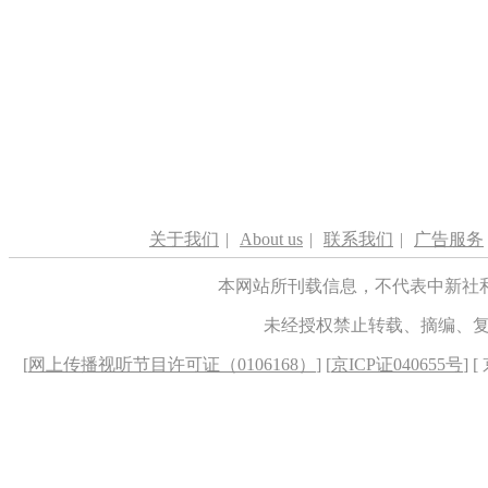
关于我们
|
About us
|
联系我们
|
广告服务
本网站所刊载信息，不代表中新社
未经授权禁止转载、摘编、
[
网上传播视听节目许可证（0106168）
] [
京ICP证040655号
] 