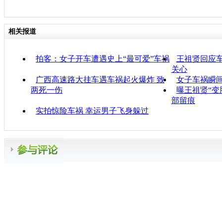
相关报道
拍客：女子开车遭遇史上“最可爱”车祸
王祖贤回应车
关心
广西高速路大挂车遇车祸起火爆炸 致
女子车祸瞬间
两死一伤
曝王祖贤“变
部留痕
实拍惊险车祸 幸运男子飞身躲过