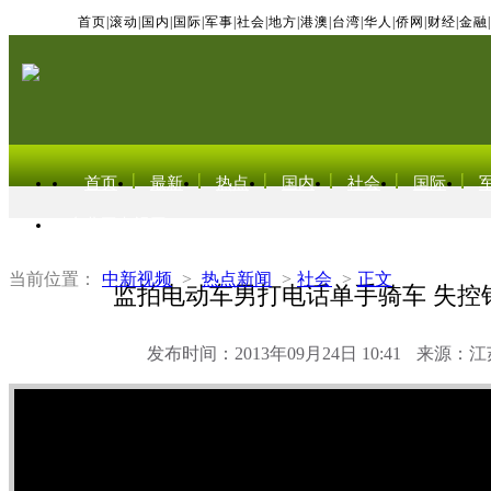
首页
|
滚动
|
国内
|
国际
|
军事
|
社会
|
地方
|
港澳
|
台湾
|
华人
|
侨网
|
财经
|
金融
|
首页
最新
热点
国内
社会
国际
东北亚电视网
当前位置：
中新视频
>
热点新闻
>
社会
>
正文
监拍电动车男打电话单手骑车 失控
发布时间：2013年09月24日 10:41
来源：江