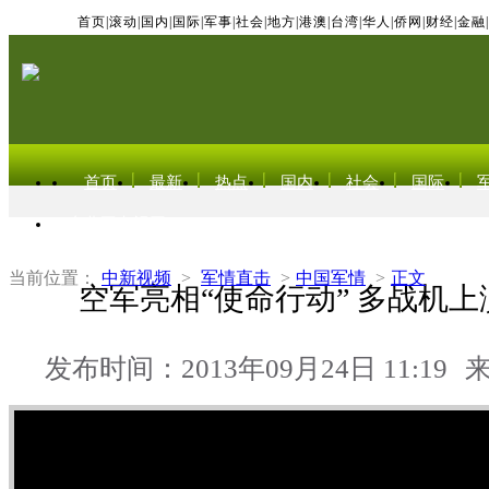
首页
|
滚动
|
国内
|
国际
|
军事
|
社会
|
地方
|
港澳
|
台湾
|
华人
|
侨网
|
财经
|
金融
|
首页
最新
热点
国内
社会
国际
东北亚电视网
当前位置：
中新视频
>
军情直击
>
中国军情
>
正文
空军亮相“使命行动” 多战机
发布时间：2013年09月24日 11:19