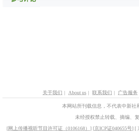
关于我们
|
About us
|
联系我们
|
广告服务
本网站所刊载信息，不代表中新社
未经授权禁止转载、摘编、
[
网上传播视听节目许可证（0106168）
] [
京ICP证040655号
] 