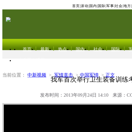
首页
|
滚动
|
国内
|
国际
|
军事
|
社会
|
地方
|
首页
最新
热点
国内
社会
国际
东北亚电视网
当前位置：
中新视频
>
军情直击
>
中国军情
>
正文
我军首次举行卫生装备训练
发布时间：2013年09月24日 14:10
来源：C