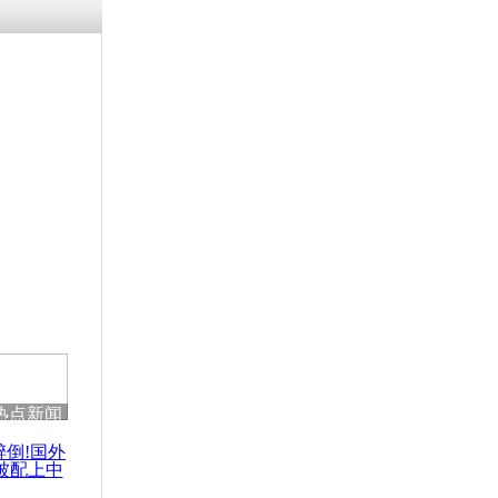
热点新闻
醉倒!国外
被配上中
国民乐