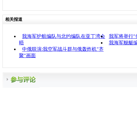
相关报道
我海军护航编队与北约编队在亚丁湾会
我军将举行"使
晤
我海军舰艇
中俄联演:我空军战斗群与俄轰炸机"齐
聚"画面