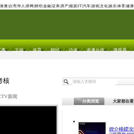
港澳
|
台湾
|
华人
|
侨网
|
财经
|
金融
|
证券
|
房产
|
能源
|
IT
|
汽车
|
游戏
|
文化
|
娱乐
|
体育
|
健康
军事
文娱
体育
财经
访谈
港澳台侨
微视界
考核
CTV新闻
分类浏览
大家都在看
鍥介檯鍐涗