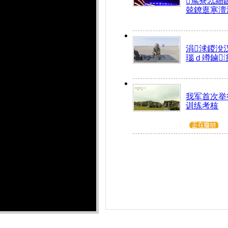
箷寮忥細
兢鐐逛寒澶
涓浗鍐涗
瑙ｄ竴鏀
我军首次举
训练考核