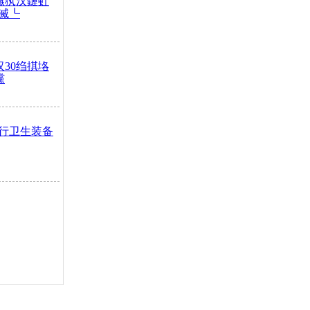
鏃犱汉鏈虹
滅┖
汉30绉掑垎
灙
行卫生装备