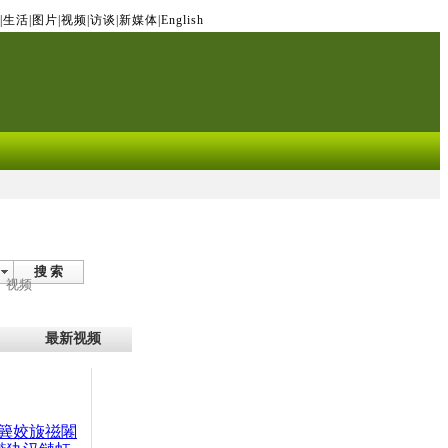
|
生活
|
图片
|
视频
|
访谈
|
新媒体
|
English
搜 索
视频
最新视频
簨姣旇禌闂