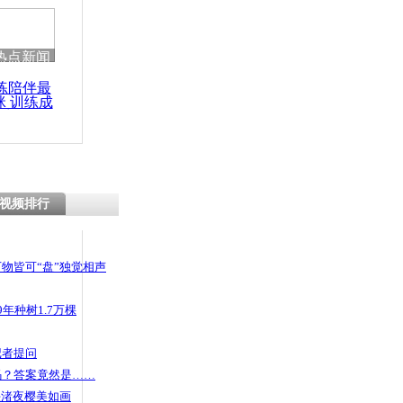
热点新闻
练陪伴最
咪 训练成
功瘦身
视频排行
物皆可“盘”独觉相声
年种树1.7万棵
记者提问
码？答案竟然是……
头渚夜樱美如画