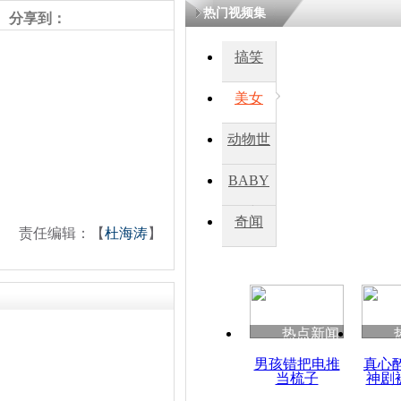
热门视频集
分享到：
搞笑
美女
动物世
界
BABY
秀
奇闻
责任编辑：【
杜海涛
】
热点新闻
男孩错把电推
真心
当梳子
神剧