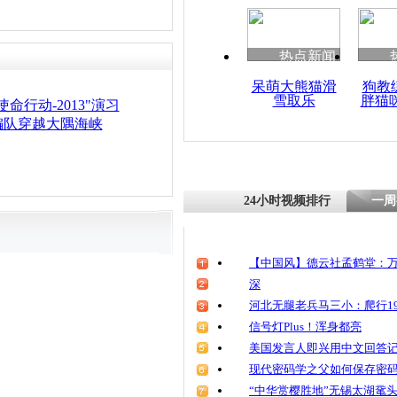
热点新闻
呆萌大熊猫滑
狗教
雪取乐
胖猫
命行动-2013"演习
编队穿越大隅海峡
24小时视频排行
一周
【中国风】德云社孟鹤堂：万
深
河北无腿老兵马三小：爬行19
信号灯Plus！浑身都亮
美国发言人即兴用中文回答
现代密码学之父如何保存密
“中华赏樱胜地”无锡太湖鼋