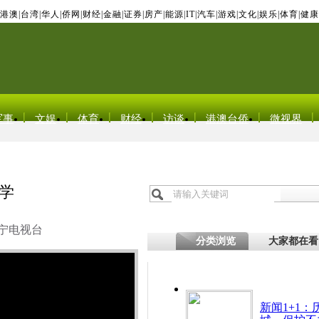
港澳
|
台湾
|
华人
|
侨网
|
财经
|
金融
|
证券
|
房产
|
能源
|
IT
|
汽车
|
游戏
|
文化
|
娱乐
|
体育
|
健康
军事
文娱
体育
财经
访谈
港澳台侨
微视界
同学
宁电视台
分类浏览
大家都在看
新闻1+1