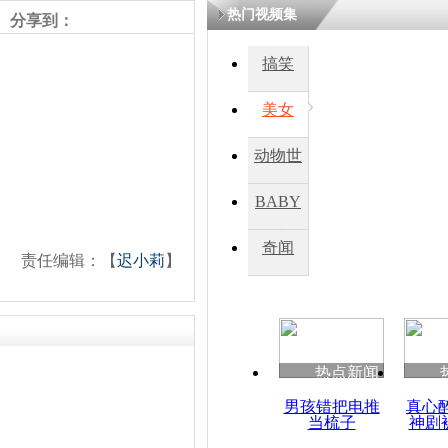
热门视频集
分享到：
四川一精神
搞笑
病发持大锤
美女
探访传承四
动物世
俗：近万民
英省亲送行
界
BABY
秀
奇闻
责任编辑：【
迟小莉
】
小伙骑车逆
崩溃 网上
因
热点新闻
四川兴文苗
度苗族花山
男孩错把电推
真心
当梳子
神剧