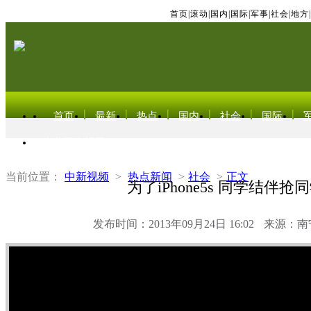
首页
|
滚动
|
国内
|
国际
|
军事
|
社会
|
地方
|
首页
最新
热点
国内
社会
国际
东北亚电视网
当前位置：
中新视频
>
热点新闻
>
社会
>
正文
为了iPhone5s 同学结伴抢
发布时间：2013年09月24日 16:02
来源：南