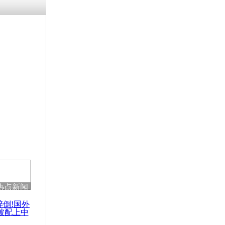
残疾男子因
砸银行
千年传统习
众为娥皇女
行被查情绪
回答崩溃原
热点新闻
乡上万人欢
节
醉倒!国外
被配上中
国民乐