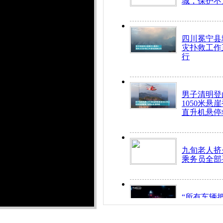
城，保护不
四川冕宁县
灾扑救工作
行
男子清明登
1050米悬
直升机悬停
九旬老人挤
乘务员全部
“所有车辆
开！”儿童
警急速救助