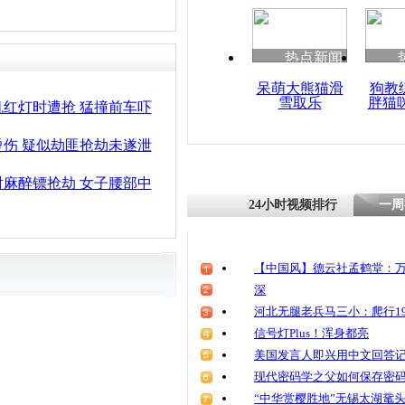
清明祭英烈
魂
热点新闻
呆萌大熊猫滑
狗教
雪取乐
胖猫
为了iPhon
红灯时遭抢 猛撞前车吓
抢同学
伤 疑似劫匪抢劫未遂泄
麻醉镖抢劫 女子腰部中
24小时视频排行
一周
【中国风】德云社孟鹤堂：万
深
河北无腿老兵马三小：爬行19
信号灯Plus！浑身都亮
美国发言人即兴用中文回答
现代密码学之父如何保存密
“中华赏樱胜地”无锡太湖鼋