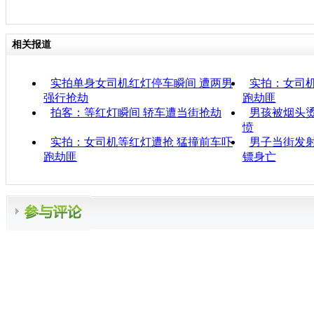
相关报道
实拍单身女司机红灯停车瞬间 遭两男
实拍：女司机
强行抢劫
跑劫匪
拍客：等红灯瞬间 轿车遭当街抢劫
男孩被烟头烫
愤
实拍：女司机等红灯遭抢 猛撞前车吓
男子当街发射
跑劫匪
镖身亡