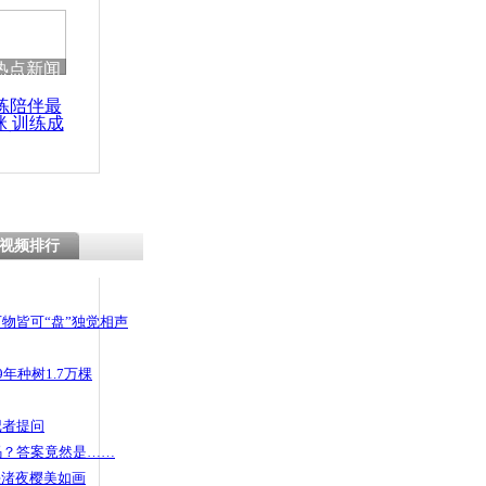
 哀思悼忠
热点新闻
练陪伴最
咪 训练成
e5s 同学结伴
功瘦身
视频排行
物皆可“盘”独觉相声
年种树1.7万棵
记者提问
码？答案竟然是……
头渚夜樱美如画