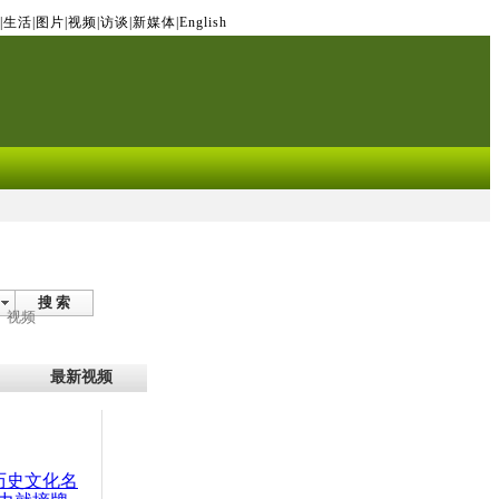
|
生活
|
图片
|
视频
|
访谈
|
新媒体
|
English
搜 索
视频
最新视频
：历史文化名