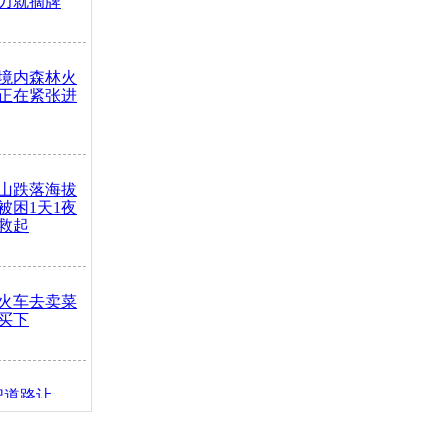
力就摘牌
境内森林火
正在紧张进
山跌落海拔
崖被困1天1夜
救起
火车去卖菜
买下
把道路让
突发疾病交