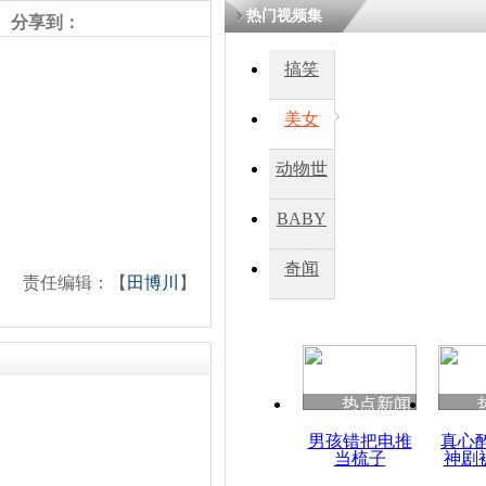
热门视频集
分享到：
四川一精神
搞笑
病发持大锤
美女
探访传承四
动物世
俗：近万民
英省亲送行
界
BABY
秀
奇闻
责任编辑：【
田博川
】
小伙骑车逆
崩溃 网上
因
热点新闻
四川兴文苗
度苗族花山
男孩错把电推
真心
当梳子
神剧