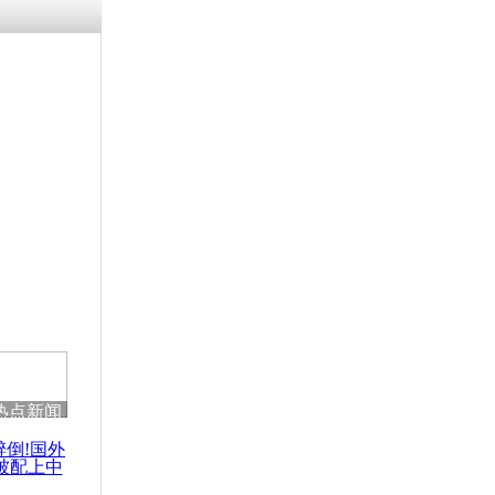
残疾男子因
砸银行
千年传统习
众为娥皇女
行被查情绪
回答崩溃原
热点新闻
乡上万人欢
节
醉倒!国外
被配上中
国民乐