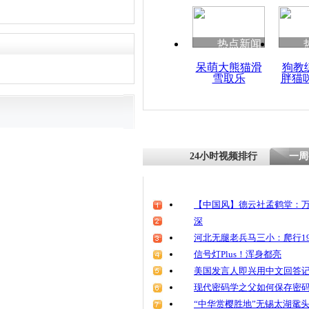
清明祭英烈
魂
热点新闻
呆萌大熊猫滑
狗教
雪取乐
胖猫
黑中介雇“
打 恐吓求
24小时视频排行
一周
【中国风】德云社孟鹤堂：万
深
河北无腿老兵马三小：爬行19
信号灯Plus！浑身都亮
美国发言人即兴用中文回答
现代密码学之父如何保存密
“中华赏樱胜地”无锡太湖鼋