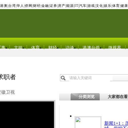
港澳
|
台湾
|
华人
|
侨网
|
财经
|
金融
|
证券
|
房产
|
能源
|
IT
|
汽车
|
游戏
|
文化
|
娱乐
|
体育
|
健康
军事
文娱
体育
财经
访谈
港澳台侨
微视界
求职者
安徽卫视
分类浏览
大家都在看
新闻1+1