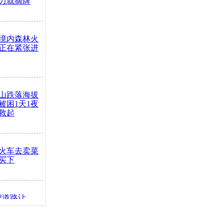
力就摘牌
境内森林火
正在紧张进
山跌落海拔
崖被困1天1夜
救起
火车去卖菜
买下
把道路让
突发疾病交