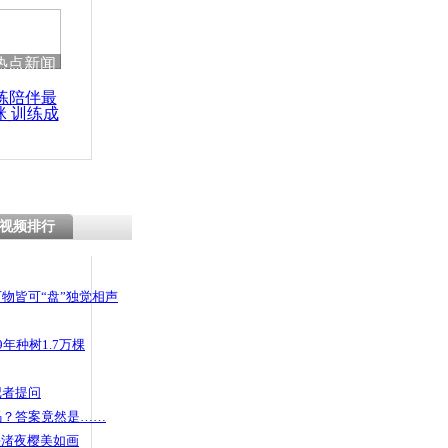
 哀思悼忠
热点新闻
练陪伴最
咪 训练成
演员”表演殴
功瘦身
职者
视频排行
物皆可“盘”独觉相声
年种树1.7万棵
记者提问
码？答案竟然是……
头渚夜樱美如画