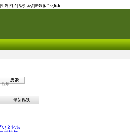
|
生活
|
图片
|
视频
|
访谈
|
新媒体
|
English
搜 索
视频
最新视频
：历史文化名