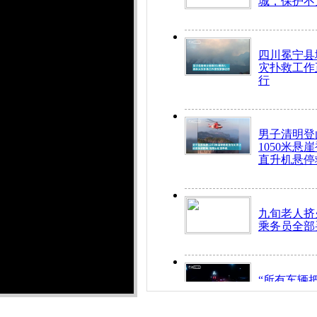
城，保护不
四川冕宁县
灾扑救工作
行
男子清明登
1050米悬
直升机悬停
九旬老人挤
乘务员全部
“所有车辆
开！”儿童
警急速救助