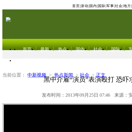
首页
|
滚动
|
国内
|
国际
|
军事
|
社会
|
地方
|
首页
最新
热点
国内
社会
国际
东北亚电视网
当前位置：
中新视频
>
热点新闻
>
社会
>
正文
黑中介雇“演员”表演殴打 恐吓
发布时间：2013年09月25日 07:46
来源：