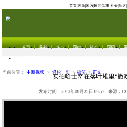
首页
|
滚动
|
国内
|
国际
|
军事
|
社会
|
地方
|
首页
最新
热点
国内
社会
国际
东北亚电视网
当前位置：
中新视频
>
轻松一刻
>
搞笑
>
正文
实拍哈士奇在落叶堆里"撒欢
发布时间：2013年09月25日 09:57
来源：C