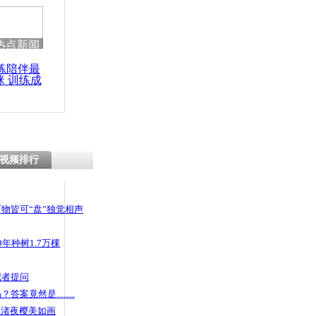
热点新闻
练陪伴最
咪 训练成
功瘦身
视频排行
物皆可“盘”独觉相声
年种树1.7万棵
记者提问
码？答案竟然是……
头渚夜樱美如画