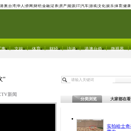
港澳
|
台湾
|
华人
|
侨网
|
财经
|
金融
|
证券
|
房产
|
能源
|
IT
|
汽车
|
游戏
|
文化
|
娱乐
|
体育
|
健康
军事
文娱
体育
财经
访谈
港澳台侨
微视界
"
CTV新闻
分类浏览
大家都在看
实拍哈士奇