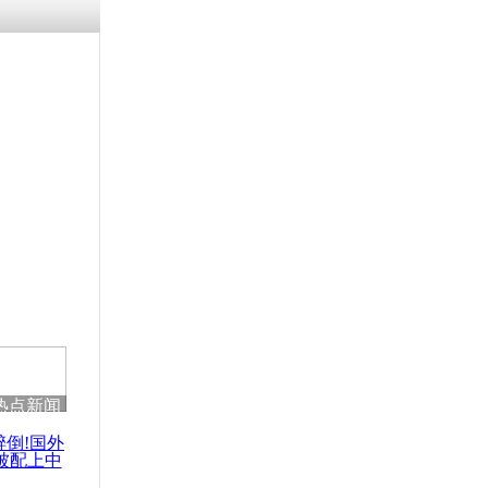
热点新闻
醉倒!国外
被配上中
国民乐