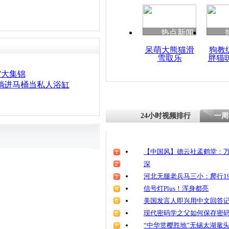
热点新闻
呆萌大熊猫滑
狗教
雪取乐
胖猫
”大集锦
躺进马桶当私人浴缸
24小时视频排行
一周
【中国风】德云社孟鹤堂：万
深
河北无腿老兵马三小：爬行19
信号灯Plus！浑身都亮
美国发言人即兴用中文回答
现代密码学之父如何保存密
“中华赏樱胜地”无锡太湖鼋