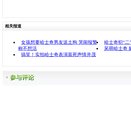
相关报道
女孩想要哈士奇男友送土狗 哭闹报警
哈士奇犯“二
称不想活
呆萌哈士奇 
搞笑！实拍哈士奇表演装死声情并茂