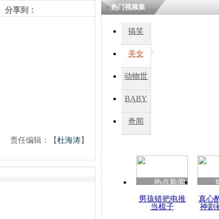
热门视频集
分享到：
搞笑
美女
动物世
界
BABY
秀
奇闻
责任编辑：【
杜海涛
】
热点新闻
男孩错把电推
真心
当梳子
神剧