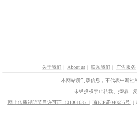
关于我们
|
About us
|
联系我们
|
广告服务
本网站所刊载信息，不代表中新社
未经授权禁止转载、摘编、
[
网上传播视听节目许可证（0106168）
] [
京ICP证040655号
] 