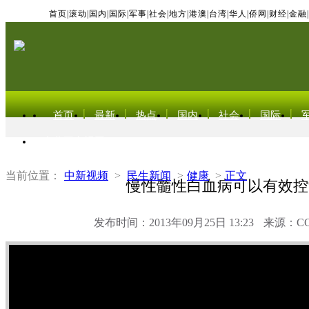
首页
|
滚动
|
国内
|
国际
|
军事
|
社会
|
地方
|
港澳
|
台湾
|
华人
|
侨网
|
财经
|
金融
|
首页
最新
热点
国内
社会
国际
东北亚电视网
当前位置：
中新视频
>
民生新闻
>
健康
>
正文
慢性髓性白血病可以有效控
发布时间：2013年09月25日 13:23
来源：C