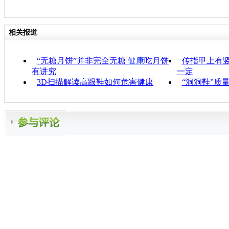
相关报道
“无糖月饼”并非完全无糖
健康
吃月饼
传指甲上有竖
有讲究
一定
3D扫描解读高跟鞋如何危害健康
“洞洞鞋”质