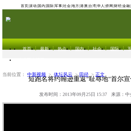
首页
|
滚动
|
国内
|
国际
|
军事
|
社会
|
地方
|
港澳
|
台湾
|
华人
|
侨网
|
财经
|
金融
|
首页
最新
热点
国内
社会
国际
东北亚电视网
当前位置：
中新视频
>
体坛风云
>
田径
>
正文
短跑名将约翰逊重返"耻辱地"首尔
发布时间：2013年09月25日 15:37
来源：中