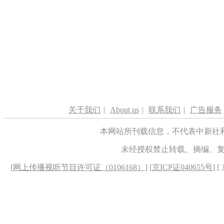
关于我们
|
About us
|
联系我们
|
广告服务
本网站所刊载信息，不代表中新社
未经授权禁止转载、摘编、
[
网上传播视听节目许可证（0106168）
] [
京ICP证040655号
] 