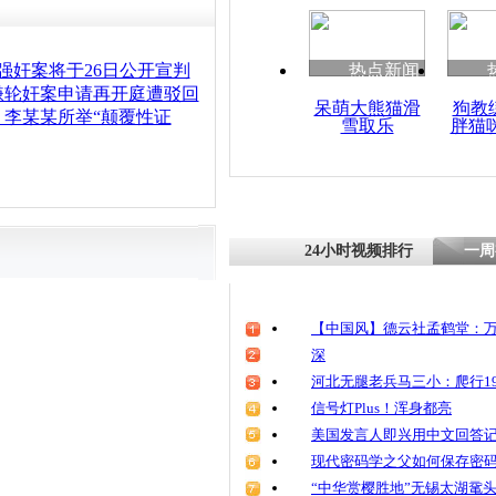
强奸案将于26日公开宣判
热点新闻
嫌轮奸案申请再开庭遭驳回
呆萌大熊猫滑
狗教
：李某某所举“颠覆性证
雪取乐
胖猫
24小时视频排行
一周
【中国风】德云社孟鹤堂：万
深
河北无腿老兵马三小：爬行19
信号灯Plus！浑身都亮
美国发言人即兴用中文回答
现代密码学之父如何保存密
“中华赏樱胜地”无锡太湖鼋