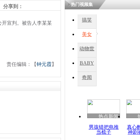
热门视频集
分享到：
搞笑
公开宣判。被告人李某某
美女
动物世
界
BABY
责任编辑：【
钟元霞
】
秀
奇闻
热点新闻
男孩错把电推
真心
当梳子
神剧