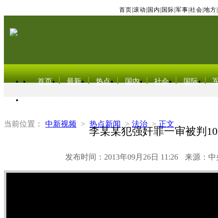
首页
|
滚动
|
国内
|
国际
|
军事
|
社会
|
地方
|
首页
最新
热点
国内
社会
国际
东北亚电视网
当前位置：
中新视频
>
热点新闻
>
法治
>
正文
李某某犯强奸罪一审被判1
发布时间：2013年09月26日 11:26
来源：中