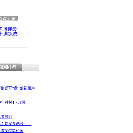
热点新闻
练陪伴最
咪 训练成
功瘦身
视频排行
物皆可“盘”独觉相声
年种树1.7万棵
记者提问
码？答案竟然是……
头渚夜樱美如画