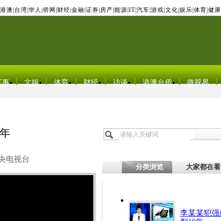
港澳
|
台湾
|
华人
|
侨网
|
财经
|
金融
|
证券
|
房产
|
能源
|
IT
|
汽车
|
游戏
|
文化
|
娱乐
|
体育
|
健康
军事
文娱
体育
财经
访谈
港澳台侨
微视界
0年
央电视台
分类浏览
大家都在看
李某某犯强