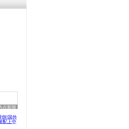
热点新闻
醉倒!国外
被配上中
国民乐