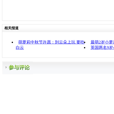
相关报道
萌萝莉中秋节许愿：到云朵上玩 要吃
最萌2岁小萝
白云
英国两名9