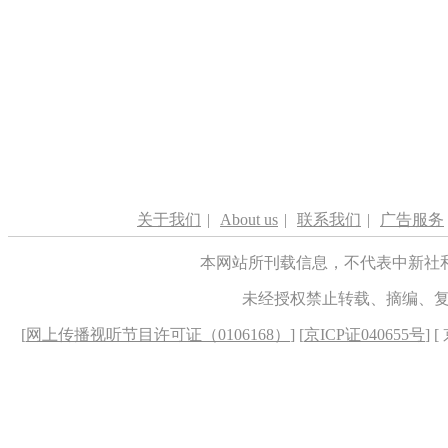
关于我们
|
About us
|
联系我们
|
广告服务
本网站所刊载信息，不代表中新社
未经授权禁止转载、摘编、
[
网上传播视听节目许可证（0106168）
] [
京ICP证040655号
] 