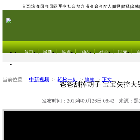
首页
|
滚动
|
国内
|
国际
|
军事
|
社会
|
地方
|
港澳
|
台湾
|
华人
|
侨网
|
财经
|
金融
|
首页
最新
热点
国内
社会
国际
东北亚电视网
当前位置：
中新视频
>
轻松一刻
>
搞笑
>
正文
爸爸刮掉胡子 宝宝失控大
发布时间：2013年09月26日 08:42
来源：黑