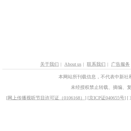
关于我们
|
About us
|
联系我们
|
广告服务
本网站所刊载信息，不代表中新社
未经授权禁止转载、摘编、
[
网上传播视听节目许可证（0106168）
] [
京ICP证040655号
] 