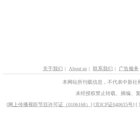
关于我们
|
About us
|
联系我们
|
广告服务
本网站所刊载信息，不代表中新社
未经授权禁止转载、摘编、
[
网上传播视听节目许可证（0106168）
] [
京ICP证040655号
] 