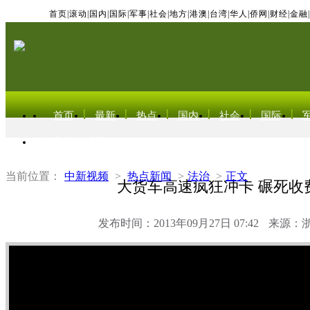
首页
|
滚动
|
国内
|
国际
|
军事
|
社会
|
地方
|
港澳
|
台湾
|
华人
|
侨网
|
财经
|
金融
|
首页
最新
热点
国内
社会
国际
东北亚电视网
当前位置：
中新视频
>
热点新闻
>
法治
>
正文
大货车高速疯狂冲卡 碾死收
发布时间：2013年09月27日 07:42
来源：