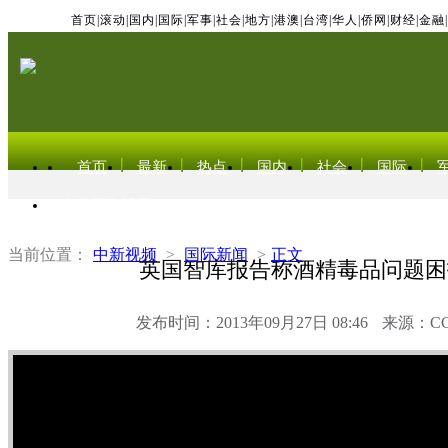
首页
|
滚动
|
国内
|
国际
|
军事
|
社会
|
地方
|
港澳
|
台湾
|
华人
|
侨网
|
财经
|
金融
|
首页
最新
热点
国内
社会
国际
东北亚电视网
当前位置：
中新视频
>
国际新闻
>
正文
英国智库报告称酒精毒品问题困
发布时间：2013年09月27日 08:46
来源：C