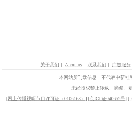
关于我们
|
About us
|
联系我们
|
广告服务
本网站所刊载信息，不代表中新社
未经授权禁止转载、摘编、
[
网上传播视听节目许可证（0106168）
] [
京ICP证040655号
] 