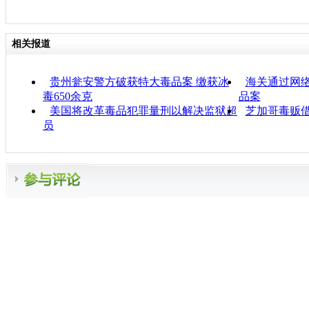
相关报道
贵州瓮安警方破获特大毒品案 缴获冰
海关通过网络
毒650余克
品案
美国将改革毒品犯罪量刑以解决监狱超
芝加哥毒贩
员