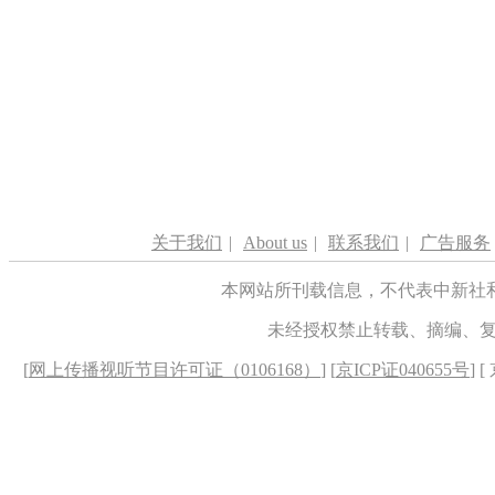
关于我们
|
About us
|
联系我们
|
广告服务
本网站所刊载信息，不代表中新社
未经授权禁止转载、摘编、
[
网上传播视听节目许可证（0106168）
] [
京ICP证040655号
] 