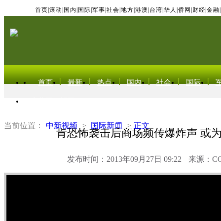
首页
|
滚动
|
国内
|
国际
|
军事
|
社会
|
地方
|
港澳
|
台湾
|
华人
|
侨网
|
财经
|
金融
|
首页
最新
热点
国内
社会
国际
东北亚电视网
当前位置：
中新视频
>
国际新闻
>
正文
肯恐怖袭击后商场频传爆炸声 或
发布时间：2013年09月27日 09:22
来源：C