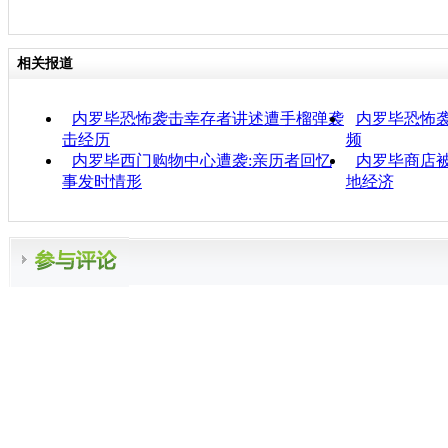
相关报道
内罗毕恐怖袭击幸存者讲述遭手榴弹袭
内罗毕恐怖
击经历
频
内罗毕西门购物中心遭袭:亲历者回忆
内罗毕商店被
事发时情形
地经济