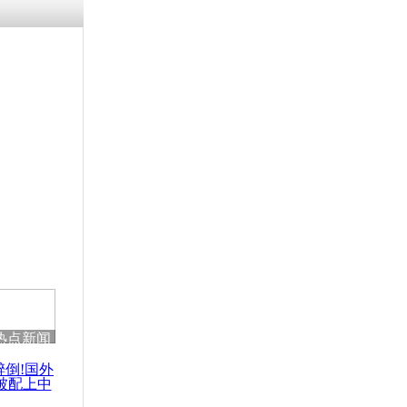
涓ㄥ浗闄呰
褰圭┖鍐涗
-10CE缁
妫€楠岋紝
浗鍏虫敞涓
以色列签署
条约》
热点新闻
醉倒!国外
被配上中
国民乐