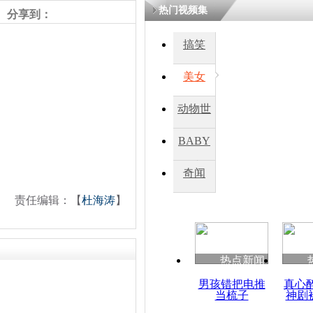
热门视频集
熷悎浣� 
分享到：
瘑灞€
搞笑
美女
娉板浗閫€
笂灏嗭細姝�
忓彈瀹炴垬
动物世
鍚稿紩澶氬
ㄤ笘鐣岃
界
BABY
秀
奇闻
鲁哈尼呼吁
《核武扩散
责任编辑：【
杜海涛
】
热点新闻
男孩错把电推
真心
当梳子
神剧