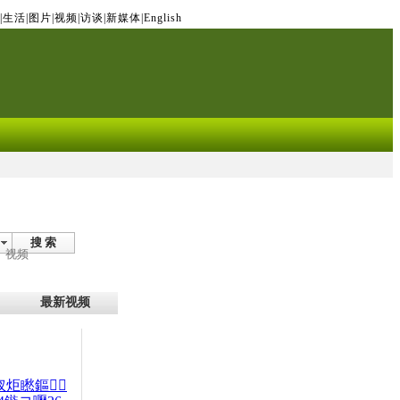
|
生活
|
图片
|
视频
|
访谈
|
新媒体
|
English
搜 索
视频
最新视频
杈炬矁鏂