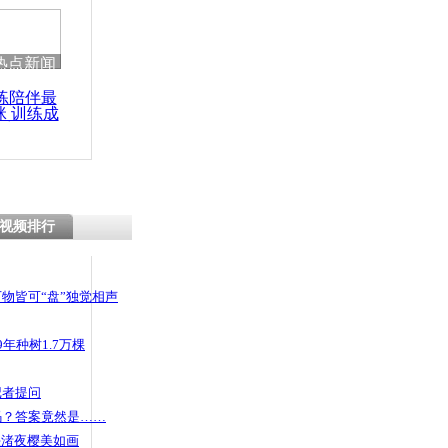
热点新闻
练陪伴最
咪 训练成
功瘦身
视频排行
物皆可“盘”独觉相声
年种树1.7万棵
记者提问
码？答案竟然是……
头渚夜樱美如画