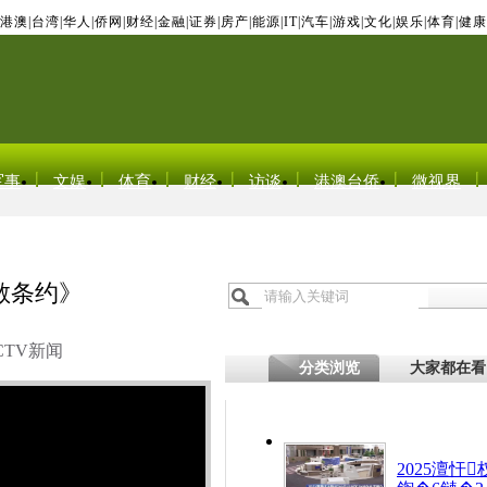
港澳
|
台湾
|
华人
|
侨网
|
财经
|
金融
|
证券
|
房产
|
能源
|
IT
|
汽车
|
游戏
|
文化
|
娱乐
|
体育
|
健康
军事
文娱
体育
财经
访谈
港澳台侨
微视界
散条约》
CTV新闻
分类浏览
大家都在看
2025澶忓