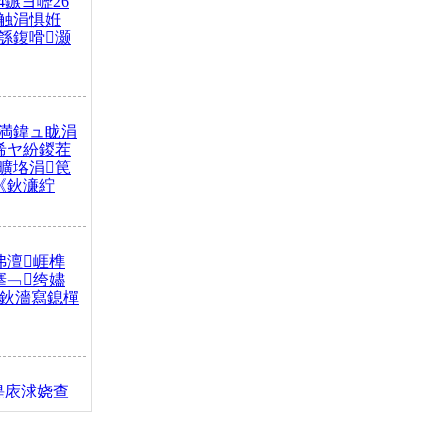
4鏃ヨ嚦26
触涓惧姙
綔鍑嗗灏
満鍏ュ眬涓
浠ヤ紛鍐茬
曠垎涓笢
《鈥濓紵
弗澶崕榫
搴﹁绔嬧
澂鈥濇寫鎴樿
缇庡浗娆查
簹涓庝腑鍥
┾€濓紝鍙嶅
解€斾笢鐩