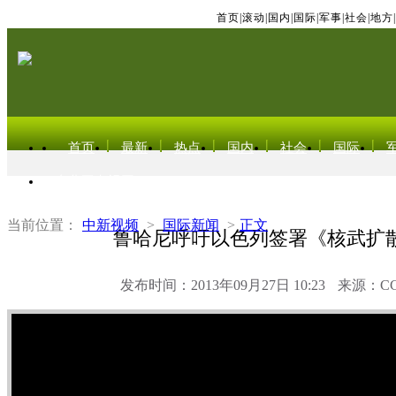
首页
|
滚动
|
国内
|
国际
|
军事
|
社会
|
地方
|
首页
最新
热点
国内
社会
国际
东北亚电视网
当前位置：
中新视频
>
国际新闻
>
正文
鲁哈尼呼吁以色列签署《核武扩
发布时间：2013年09月27日 10:23
来源：C