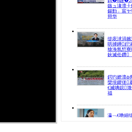
鍧�6鏈�2
鏃ュ湪澶╂
鍚勯」宸ヤ
辩华
缇庡浗涓嬪
哄摢鑸紵
獊浼氬惁寮
鈥滅伀鑽
鍔犳嬁澶ф
欒垷鑺傞
€滅唺鐚
禌
瀛﹁€咃細
€间笢鍗椾
解€滆劚閽
姪鎺ㄤ腑鍥