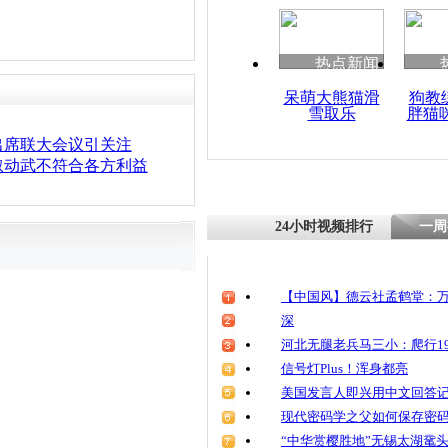
热点新闻
呆萌大熊猫滑
狗教
雪取乐
胖猫
出席联大会议引关注
叙动武不符合各方利益
24小时视频排行
一周
【中国风】德云社孟鹤堂：万
深
河北无腿老兵马三小：爬行19
信号灯Plus！浑身都亮
美国发言人即兴用中文回答
现代密码学之父如何保存密
“中华赏樱胜地”无锡太湖鼋