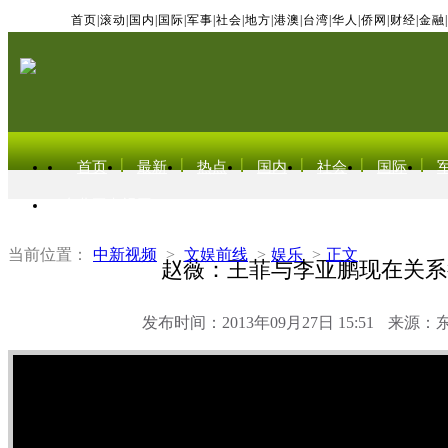
首页
|
滚动
|
国内
|
国际
|
军事
|
社会
|
地方
|
港澳
|
台湾
|
华人
|
侨网
|
财经
|
金融
|
首页
最新
热点
国内
社会
国际
东北亚电视网
当前位置：
中新视频
>
文娱前线
>
娱乐
>
正文
赵薇：王菲与李亚鹏现在关系
发布时间：2013年09月27日 15:51
来源：