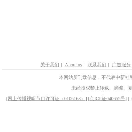
关于我们
|
About us
|
联系我们
|
广告服务
本网站所刊载信息，不代表中新社
未经授权禁止转载、摘编、
[
网上传播视听节目许可证（0106168）
] [
京ICP证040655号
] 