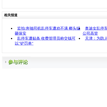
相关报道
监拍:奔驰司机乱停车遭劝不满 榔头猛
奥迪女乱停车
砸保安
公司高管
乱停车遭贴条 收费管理员称交钱可
天津：为防人
以"铲罚单"