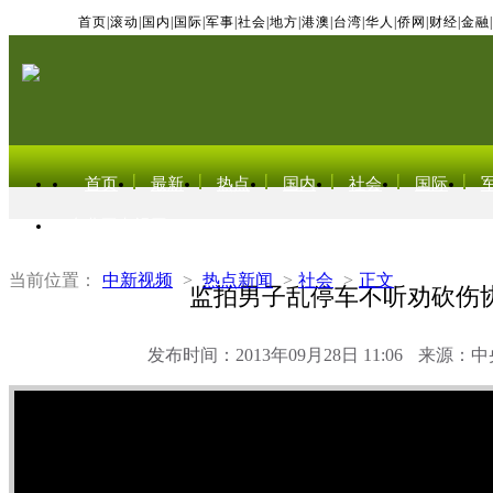
首页
|
滚动
|
国内
|
国际
|
军事
|
社会
|
地方
|
港澳
|
台湾
|
华人
|
侨网
|
财经
|
金融
|
首页
最新
热点
国内
社会
国际
东北亚电视网
当前位置：
中新视频
>
热点新闻
>
社会
>
正文
监拍男子乱停车不听劝砍伤
发布时间：2013年09月28日 11:06
来源：中