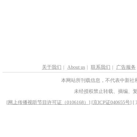
关于我们
|
About us
|
联系我们
|
广告服务
本网站所刊载信息，不代表中新社
未经授权禁止转载、摘编、
[
网上传播视听节目许可证（0106168）
] [
京ICP证040655号
] 