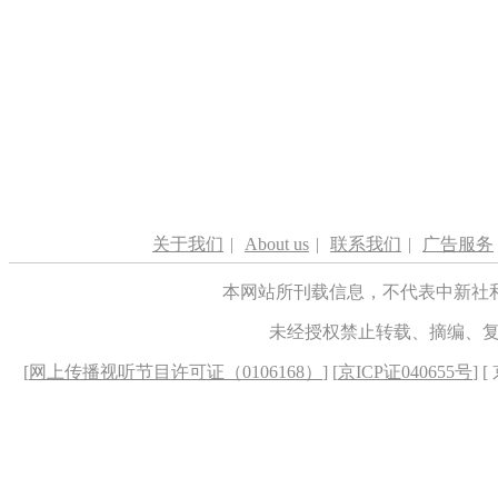
关于我们
|
About us
|
联系我们
|
广告服务
本网站所刊载信息，不代表中新社
未经授权禁止转载、摘编、
[
网上传播视听节目许可证（0106168）
] [
京ICP证040655号
] 