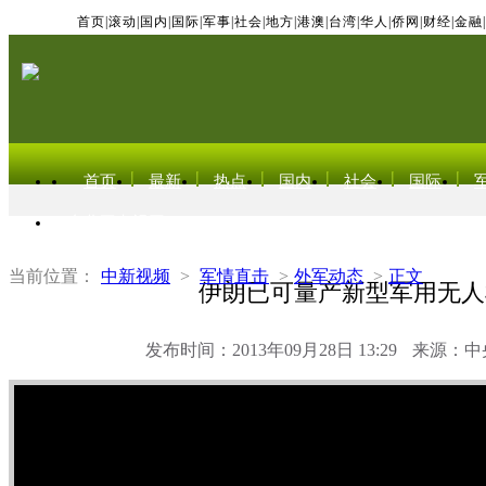
首页
|
滚动
|
国内
|
国际
|
军事
|
社会
|
地方
|
港澳
|
台湾
|
华人
|
侨网
|
财经
|
金融
|
首页
最新
热点
国内
社会
国际
东北亚电视网
当前位置：
中新视频
>
军情直击
>
外军动态
>
正文
伊朗已可量产新型军用无人
发布时间：2013年09月28日 13:29
来源：中