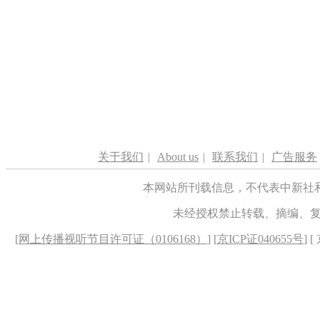
关于我们
|
About us
|
联系我们
|
广告服务
本网站所刊载信息，不代表中新社
未经授权禁止转载、摘编、
[
网上传播视听节目许可证（0106168）
] [
京ICP证040655号
] 