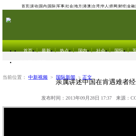
首页
|
滚动
|
国内
|
国际
|
军事
|
社会
|
地方
|
港澳
|
台湾
|
华人
|
侨网
|
财经
|
金融
|
首页
最新
热点
国内
社会
国际
东北亚电视网
当前位置：
中新视频
>
国际新闻
>
正文
亲属讲述中国在肯遇难者经
发布时间：2013年09月28日 17:37
来源：C