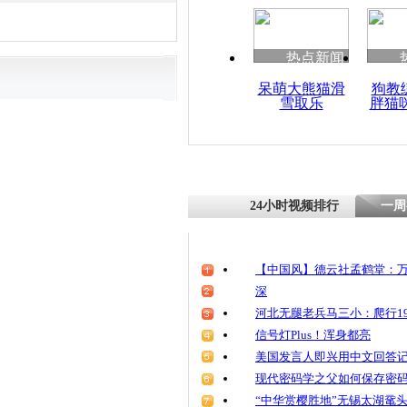
热点新闻
呆萌大熊猫滑
狗教
雪取乐
胖猫
24小时视频排行
一周
【中国风】德云社孟鹤堂：万
深
河北无腿老兵马三小：爬行19
信号灯Plus！浑身都亮
美国发言人即兴用中文回答
现代密码学之父如何保存密
“中华赏樱胜地”无锡太湖鼋