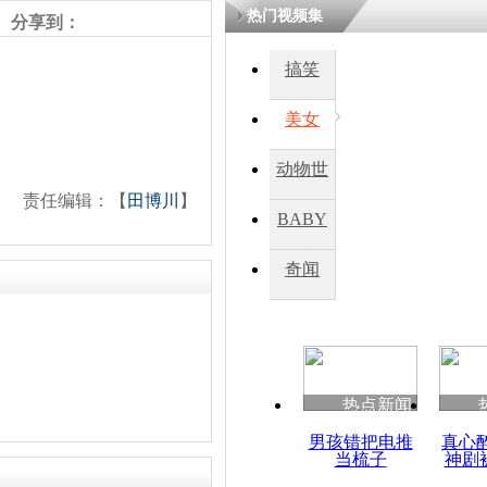
热门视频集
熷悎浣� 
分享到：
瘑灞€
搞笑
美女
娉板浗閫€
笂灏嗭細姝�
忓彈瀹炴垬
动物世
鍚稿紩澶氬
ㄤ笘鐣岃
责任编辑：【
田博川
】
界
BABY
秀
奇闻
实拍美枪手
枪哑火顾客
热点新闻
男孩错把电推
真心
当梳子
神剧