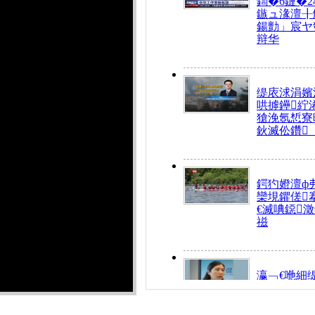
鍧�6鏈�2
鏃ュ湪澶╂
鍚勯」宸ヤ
辩华
缇庡浗涓嬪
哄摢鑸紵
獊浼氬惁寮
鈥滅伀鑽
鍔犳嬁澶ф
欒垷鑺傞
€滅唺鐚
禌
瀛﹁€咃細
€间笢鍗椾
解€滆劚閽
姪鎺ㄤ腑鍥