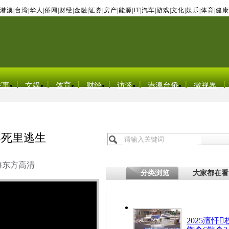
港澳
|
台湾
|
华人
|
侨网
|
财经
|
金融
|
证券
|
房产
|
能源
|
IT
|
汽车
|
游戏
|
文化
|
娱乐
|
体育
|
健康
军事
文娱
体育
财经
访谈
港澳台侨
微视界
客死里逃生
海东方高清
分类浏览
大家都在看
2025澶忓