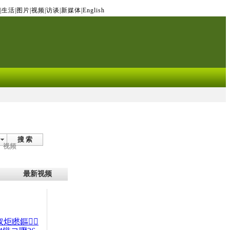
|
生活
|
图片
|
视频
|
访谈
|
新媒体
|
English
搜 索
视频
最新视频
杈炬矁鏂