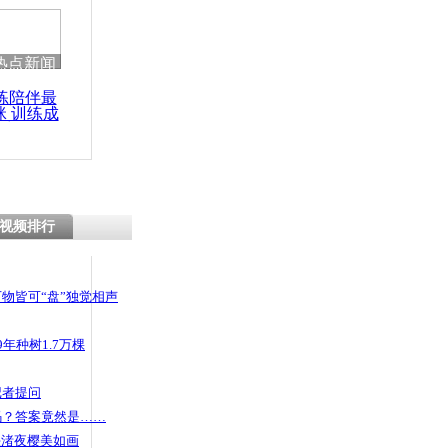
热点新闻
练陪伴最
咪 训练成
功瘦身
视频排行
物皆可“盘”独觉相声
年种树1.7万棵
记者提问
码？答案竟然是……
头渚夜樱美如画