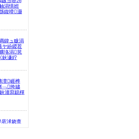
4鏃ヨ嚦26
触涓惧姙
綔鍑嗗灏
満鍏ュ眬涓
浠ヤ紛鍐茬
曠垎涓笢
《鈥濓紵
弗澶崕榫
搴﹁绔嬧
澂鈥濇寫鎴樿
缇庡浗娆查
簹涓庝腑鍥
┾€濓紝鍙嶅
解€斾笢鐩