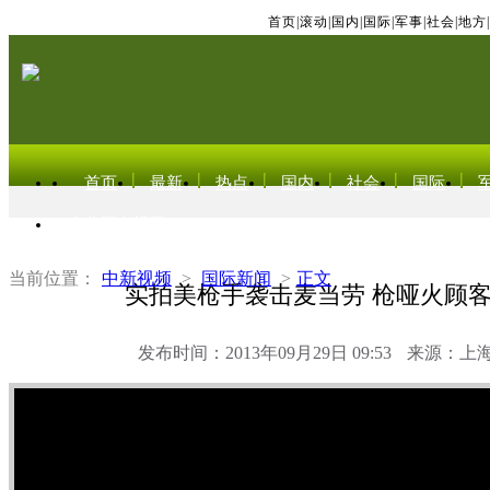
首页
|
滚动
|
国内
|
国际
|
军事
|
社会
|
地方
|
首页
最新
热点
国内
社会
国际
东北亚电视网
当前位置：
中新视频
>
国际新闻
>
正文
实拍美枪手袭击麦当劳 枪哑火顾
发布时间：2013年09月29日 09:53
来源：上