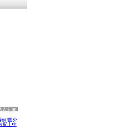
涓ㄥ浗闄呰
褰圭┖鍐涗
-10CE缁
妫€楠岋紝
浗鍏虫敞涓
袭击麦当劳
死里逃生
热点新闻
醉倒!国外
被配上中
国民乐