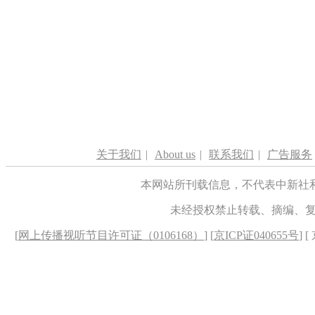
关于我们
|
About us
|
联系我们
|
广告服务
本网站所刊载信息，不代表中新社
未经授权禁止转载、摘编、
[
网上传播视听节目许可证（0106168）
] [
京ICP证040655号
] 