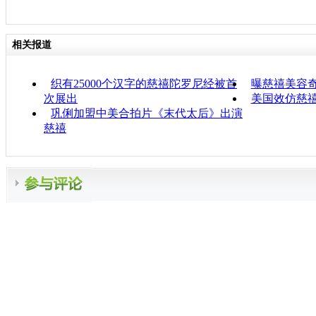
相关报道
织有25000个汉字的慈禧陀罗尼经被首
曝慈禧美容奇
次展出
美国效仿慈
巩俐加盟中美合拍片《末代太后》出演
慈禧