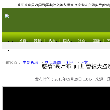
首页
|
滚动
|
国内
|
国际
|
军事
|
社会
|
地方
|
港澳
|
台湾
|
华人
|
侨网
|
财经
|
金融
|
首页
最新
热点
国内
社会
国际
东北亚电视网
当前位置：
中新视频
>
热点新闻
>
社会
>
正文
慈禧“裹尸布”面世 曾被大盗
发布时间：2013年09月29日 13:45
来源：