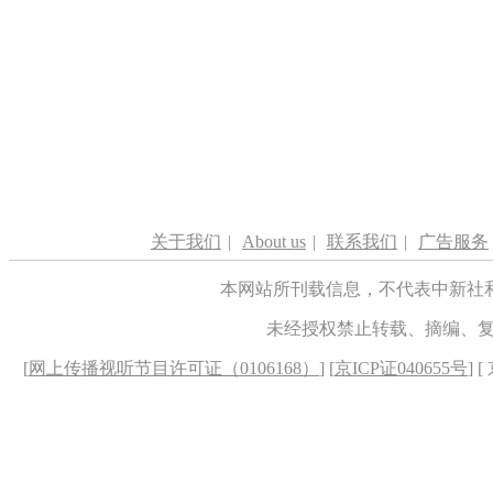
关于我们
|
About us
|
联系我们
|
广告服务
本网站所刊载信息，不代表中新社
未经授权禁止转载、摘编、
[
网上传播视听节目许可证（0106168）
] [
京ICP证040655号
] 