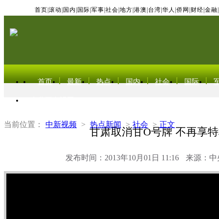
首页
|
滚动
|
国内
|
国际
|
军事
|
社会
|
地方
|
港澳
|
台湾
|
华人
|
侨网
|
财经
|
金融
|
首页
最新
热点
国内
社会
国际
东北亚电视网
当前位置：
中新视频
>
热点新闻
>
社会
>
正文
甘肃取消甘O号牌 不再享
发布时间：2013年10月01日 11:16
来源：中