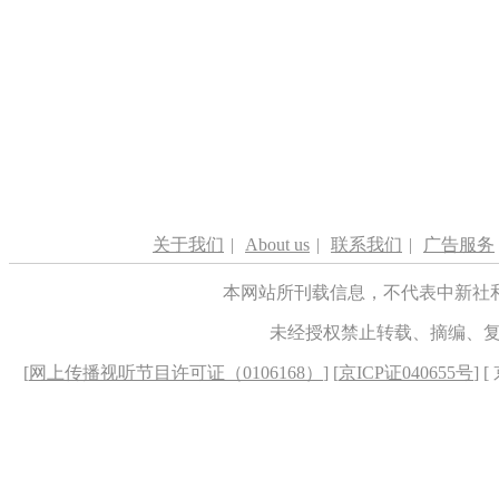
关于我们
|
About us
|
联系我们
|
广告服务
本网站所刊载信息，不代表中新社
未经授权禁止转载、摘编、
[
网上传播视听节目许可证（0106168）
] [
京ICP证040655号
] 