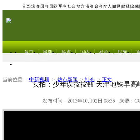
首页
|
滚动
|
国内
|
国际
|
军事
|
社会
|
地方
|
港澳
|
台湾
|
华人
|
侨网
|
财经
|
金融
|
首页
最新
热点
国内
社会
国际
东北亚电视网
当前位置：
中新视频
>
热点新闻
>
社会
>
正文
实拍：少年误按按钮 天津地铁早高
发布时间：2013年10月02日 08:35
来源：C