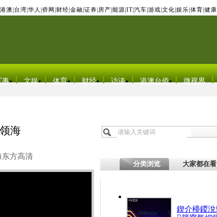
港澳
|
台湾
|
华人
|
侨网
|
财经
|
金融
|
证券
|
房产
|
能源
|
IT
|
汽车
|
游戏
|
文化
|
娱乐
|
体育
|
健康
军事
文娱
体育
财经
访谈
港澳台侨
微视界
领海
海东方高清
分类浏览
大家都在看
鍥介檯鍐涗