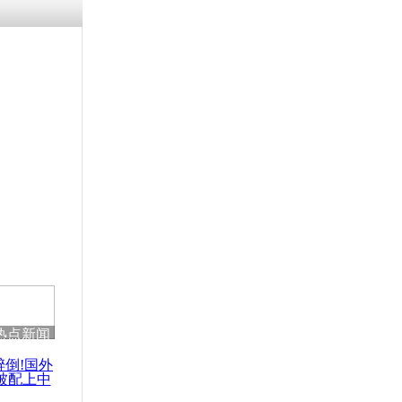
热点新闻
醉倒!国外
被配上中
国民乐