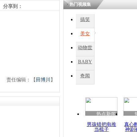
热门视频集
分享到：
搞笑
美女
动物世
界
BABY
秀
奇闻
责任编辑：【
田博川
】
热点新闻
男孩错把电推
真心
当梳子
神剧