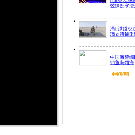
箷寮忥細
兢鐐逛寒澶
涓浗鍐涗
瑙ｄ竴鏀
中国海警编
钓鱼岛领海