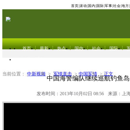
首页
|
滚动
|
国内
|
国际
|
军事
|
社会
|
地方
|
首页
最新
热点
国内
社会
国际
东北亚电视网
当前位置：
中新视频
>
军情直击
>
中国军情
>
正文
中国海警编队继续巡航钓鱼岛
发布时间：2013年10月02日 08:56
来源：上