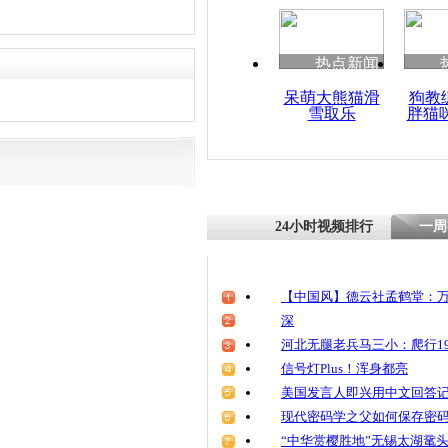
热点新闻
呆萌大熊猫滑
狗教
雪取乐
胖猫
24小时视频排行
一周
【中国风】德云社孟鹤堂：万
深
河北无腿老兵马三小：爬行19
信号灯Plus！浑身都亮
美国发言人即兴用中文回答
现代密码学之父如何保存密
“中华赏樱胜地”无锡太湖鼋