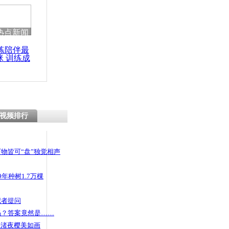
热点新闻
练陪伴最
咪 训练成
功瘦身
视频排行
物皆可“盘”独觉相声
年种树1.7万棵
记者提问
码？答案竟然是……
头渚夜樱美如画