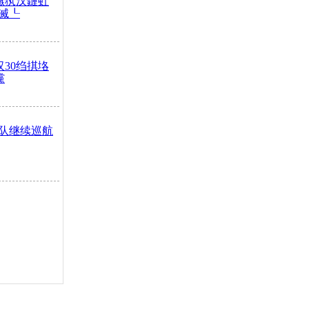
鏃犱汉鏈虹
滅┖
汉30绉掑垎
灙
队继续巡航