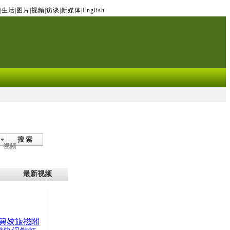
|
生活
|
图片
|
视频
|
访谈
|
新媒体
|
English
搜 索
视频
最新视频
簨姣旇禌闂