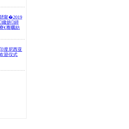
甯�2019
鑱旂鐞
寮€骞曞紡
印度尼西亚
欢迎仪式