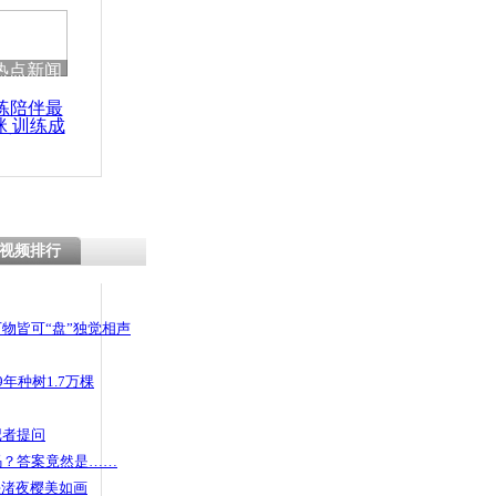
热点新闻
练陪伴最
咪 训练成
功瘦身
视频排行
物皆可“盘”独觉相声
年种树1.7万棵
记者提问
码？答案竟然是……
头渚夜樱美如画