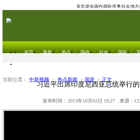
首页
|
滚动
|
国内
|
国际
|
军事
|
社会
|
地方
|
首页
最新
热点
国内
社会
国际
东北亚电视网
当前位置：
中新视频
>
热点新闻
>
国是
>
正文
习近平出席印度尼西亚总统举行的
发布时间：2013年10月02日 19:27
来源：C