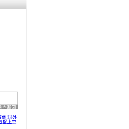
热点新闻
醉倒!国外
被配上中
国民乐