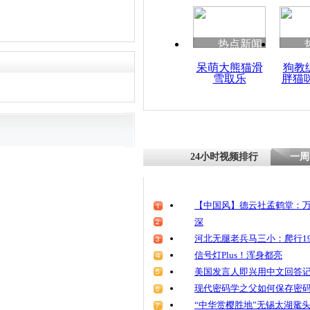
热点新闻
呆萌大熊猫滑
狗教
雪取乐
胖猫
24小时视频排行
一周
【中国风】德云社孟鹤堂：万
深
河北无腿老兵马三小：爬行19
信号灯Plus！浑身都亮
美国发言人即兴用中文回答
现代密码学之父如何保存密
“中华赏樱胜地”无锡太湖鼋