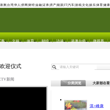
港澳
|
台湾
|
华人
|
侨网
|
财经
|
金融
|
证券
|
房产
|
能源
|
IT
|
汽车
|
游戏
|
文化
|
娱乐
|
体育
|
健康
军事
文娱
体育
财经
访谈
港澳台侨
微视界
欢迎仪式
CTV新闻
分类浏览
大家都在看
淇÷峰康