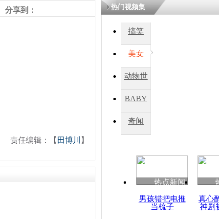
热门视频集
分享到：
搞笑
美女
动物世
界
BABY
秀
奇闻
责任编辑：【
田博川
】
热点新闻
男孩错把电推
真心
当梳子
神剧