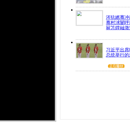
涔犺繎骞冲嚭
骞村浗闄呯
冧笘鐣屾澂
习近平出席
总统举行的