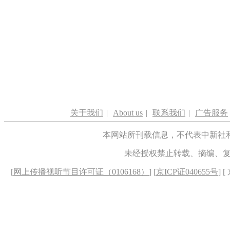
关于我们
|
About us
|
联系我们
|
广告服务
本网站所刊载信息，不代表中新社
未经授权禁止转载、摘编、
[
网上传播视听节目许可证（0106168）
] [
京ICP证040655号
] 