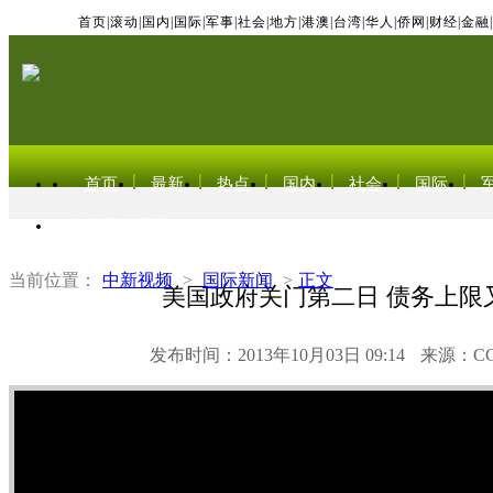
首页
|
滚动
|
国内
|
国际
|
军事
|
社会
|
地方
|
港澳
|
台湾
|
华人
|
侨网
|
财经
|
金融
|
首页
最新
热点
国内
社会
国际
东北亚电视网
当前位置：
中新视频
>
国际新闻
>
正文
美国政府关门第二日 债务上限
发布时间：2013年10月03日 09:14
来源：C