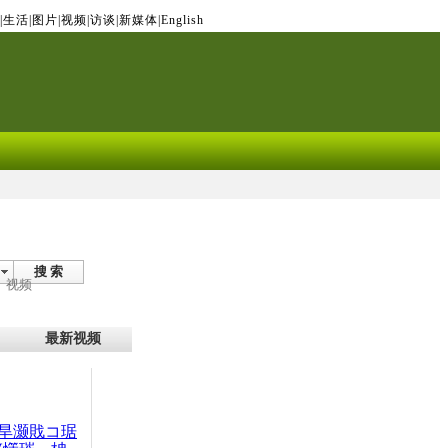
|
生活
|
图片
|
视频
|
访谈
|
新媒体
|
English
搜 索
视频
最新视频
旱灏戝コ琚