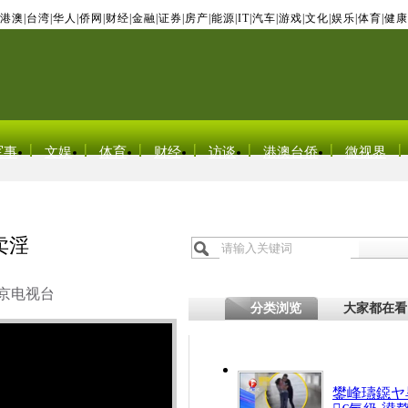
港澳
|
台湾
|
华人
|
侨网
|
财经
|
金融
|
证券
|
房产
|
能源
|
IT
|
汽车
|
游戏
|
文化
|
娱乐
|
体育
|
健康
军事
文娱
体育
财经
访谈
港澳台侨
微视界
卖淫
京电视台
分类浏览
大家都在看
鐢峰瓙鐚ヤ