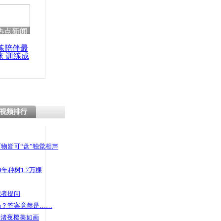
热点新闻
练陪伴最
咪 训练成
功瘦身
视频排行
物皆可“盘”独觉相声
年种树1.7万棵
记者提问
码？答案竟然是……
头渚夜樱美如画