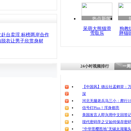
热点新闻
呆萌大熊猫滑
狗教
雪取乐
胖猫
赴台卖淫 标榜两岸合作
内脱衣让男子欣赏身材
24小时视频排行
一周
【中国风】德云社孟鹤堂：万
深
河北无腿老兵马三小：爬行19
信号灯Plus！浑身都亮
美国发言人即兴用中文回答
现代密码学之父如何保存密
“中华赏樱胜地”无锡太湖鼋