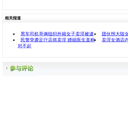
相关报道
黑车司机哥俩组织外籍女子卖淫被逮
团伙拐大陆女
民警突袭足疗店抓卖淫 嫖娼医生直称
卖淫女酒店
对不起