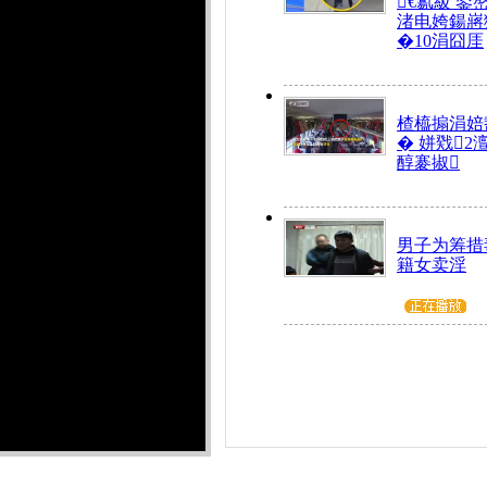
€氱級 鍙
渚电姱鍚嶈
�10涓囧厓
楂橀搧涓婄
� 姘戣2
醇褰掓
男子为筹措
籍女卖淫