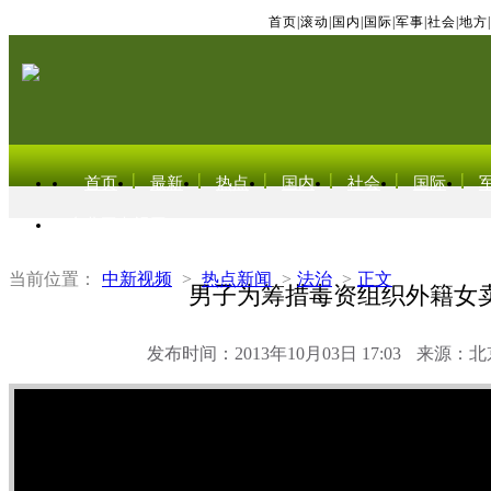
首页
|
滚动
|
国内
|
国际
|
军事
|
社会
|
地方
|
首页
最新
热点
国内
社会
国际
东北亚电视网
当前位置：
中新视频
>
热点新闻
>
法治
>
正文
男子为筹措毒资组织外籍女
发布时间：2013年10月03日 17:03
来源：北