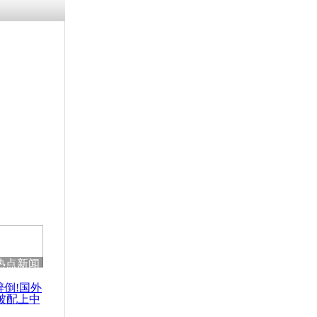
热点新闻
醉倒!国外
被配上中
国民乐