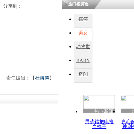
热门视频集
分享到：
搞笑
美女
动物世
界
BABY
秀
奇闻
责任编辑：【
杜海涛
】
热点新闻
男孩错把电推
真心
当梳子
神剧