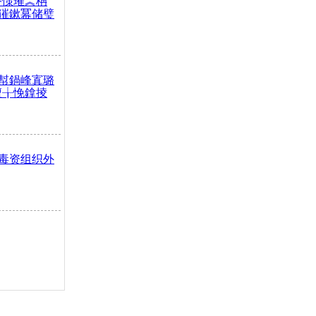
嶅憡璀︽柟
獕鏉冪储璧
幇鍋峰寘璐
澶╁悗鎿掕
毒资组织外