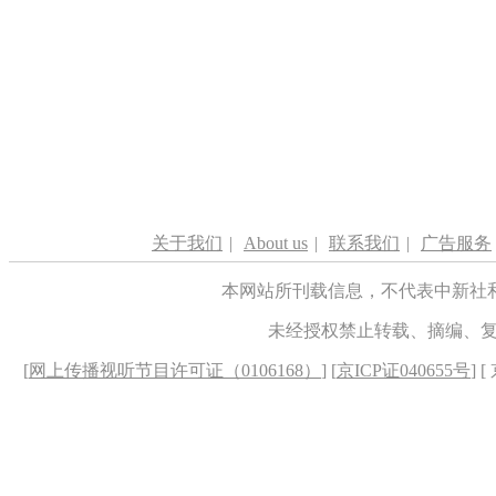
关于我们
|
About us
|
联系我们
|
广告服务
本网站所刊载信息，不代表中新社
未经授权禁止转载、摘编、
[
网上传播视听节目许可证（0106168）
] [
京ICP证040655号
] 