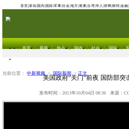
首页
|
滚动
|
国内
|
国际
|
军事
|
社会
|
地方
|
港澳
|
台湾
|
华人
|
侨网
|
财经
|
金融
|
首页
最新
热点
国内
社会
国际
东北亚电视网
当前位置：
中新视频
>
国际新闻
>
正文
美国政府"关门"前夜 国防部突
发布时间：2013年10月04日 08:36
来源：C