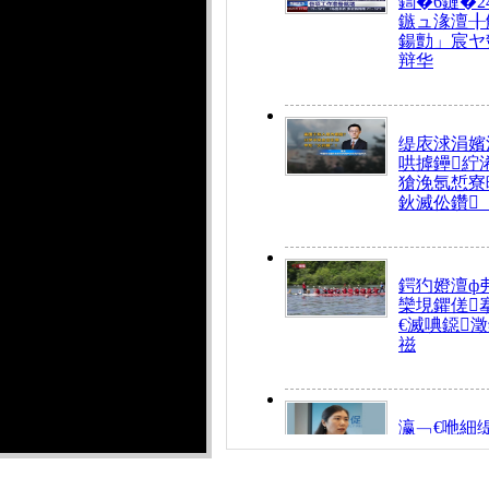
鍧�6鏈�2
鏃ュ湪澶╂
鍚勯」宸ヤ
辩华
缇庡浗涓嬪
哄摢鑸紵
獊浼氬惁寮
鈥滅伀鑽
鍔犳嬁澶ф
欒垷鑺傞
€滅唺鐚
禌
瀛﹁€咃細
€间笢鍗椾
解€滆劚閽
姪鎺ㄤ腑鍥