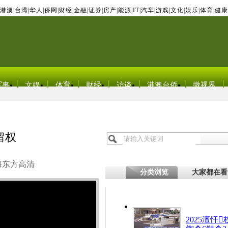
港澳
|
台湾
|
华人
|
侨网
|
财经
|
金融
|
证券
|
房产
|
能源
|
IT
|
汽车
|
游戏
|
文化
|
娱乐
|
体育
|
健康
军事
文娱
体育
财经
访谈
港澳台侨
微视界
留权
海东方高清
分类浏览
大家都在看
2025澶忓