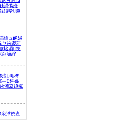
4鏃ヨ嚦26
触涓惧姙
綔鍑嗗灏
満鍏ュ眬涓
浠ヤ紛鍐茬
曠垎涓笢
《鈥濓紵
弗澶崕榫
搴﹁绔嬧
澂鈥濇寫鎴樿
缇庡浗娆查
簹涓庝腑鍥
┾€濓紝鍙嶅
解€斾笢鐩