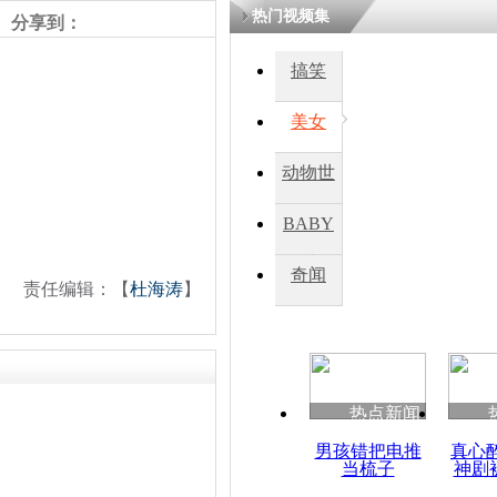
热门视频集
熷悎浣� 
分享到：
瘑灞€
搞笑
美女
娉板浗閫€
笂灏嗭細姝�
忓彈瀹炴垬
动物世
鍚稿紩澶氬
ㄤ笘鐣岃
界
BABY
秀
奇闻
西班牙50
责任编辑：【
杜海涛
】
换居留权
热点新闻
男孩错把电推
真心
当梳子
神剧