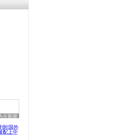
涓ㄥ浗闄呰
褰圭┖鍐涗
-10CE缁
妫€楠岋紝
浗鍏虫敞涓
万欧元购房可
热点新闻
醉倒!国外
被配上中
国民乐