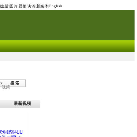
|
生活
|
图片
|
视频
|
访谈
|
新媒体
|
English
搜 索
视频
最新视频
杈炬矁鏂