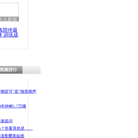
热点新闻
练陪伴最
咪 训练成
功瘦身
视频排行
物皆可“盘”独觉相声
年种树1.7万棵
记者提问
码？答案竟然是……
头渚夜樱美如画