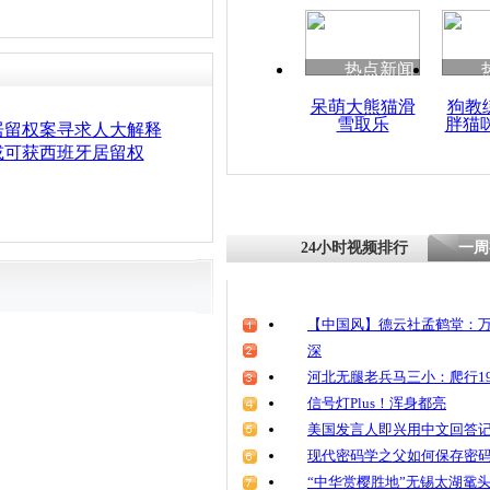
热点新闻
呆萌大熊猫滑
狗教
雪取乐
胖猫
居留权案寻求人大解释
或可获西班牙居留权
24小时视频排行
一周
【中国风】德云社孟鹤堂：万
深
河北无腿老兵马三小：爬行19
信号灯Plus！浑身都亮
美国发言人即兴用中文回答
现代密码学之父如何保存密
“中华赏樱胜地”无锡太湖鼋