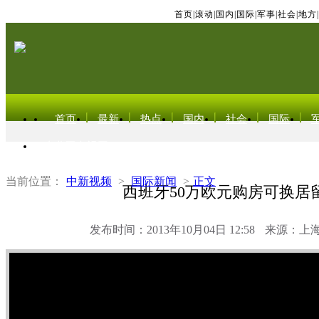
首页
|
滚动
|
国内
|
国际
|
军事
|
社会
|
地方
|
首页
最新
热点
国内
社会
国际
东北亚电视网
当前位置：
中新视频
>
国际新闻
>
正文
西班牙50万欧元购房可换居
发布时间：2013年10月04日 12:58
来源：上