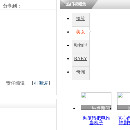
热门视频集
熷悎浣� 
分享到：
瘑灞€
搞笑
美女
娉板浗閫€
笂灏嗭細姝�
忓彈瀹炴垬
动物世
鍚稿紩澶氬
ㄤ笘鐣岃
界
BABY
秀
奇闻
奥巴马取消
之行
责任编辑：【
杜海涛
】
热点新闻
男孩错把电推
真心
当梳子
神剧