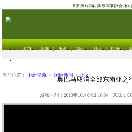
首页
|
滚动
|
国内
|
国际
|
军事
|
社会
|
地方
|
首页
最新
热点
国内
社会
国际
东北亚电视网
当前位置：
中新视频
>
国际新闻
>
正文
奥巴马取消全部东南亚之
发布时间：2013年10月04日 16:04
来源：C