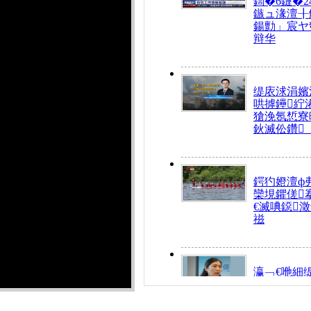
鍧�6鏈�2
鏃ュ湪澶╂
鍚勯」宸ヤ
辩华
缇庡浗涓嬪
哄摢鑸紵
獊浼氬惁寮
鈥滅伀鑽
鍔犳嬁澶ф
欒垷鑺傞
€滅唺鐚
禌
瀛﹁€咃細
€间笢鍗椾
解€滆劚閽
姪鎺ㄤ腑鍥