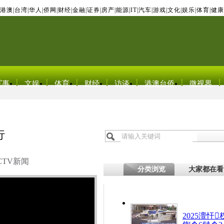
港澳
|
台湾
|
华人
|
侨网
|
财经
|
金融
|
证券
|
房产
|
能源
|
IT
|
汽车
|
游戏
|
文化
|
娱乐
|
体育
|
健康
军事
文娱
体育
财经
访谈
港澳台侨
微视界
行
CTV新闻
分类浏览
大家都在看
2025澶忓