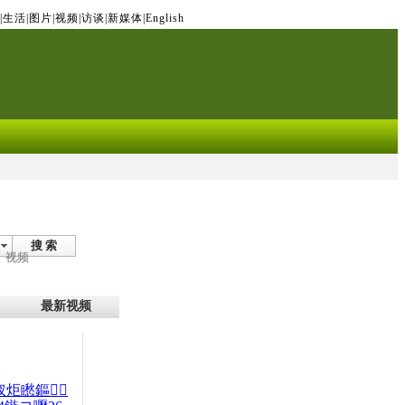
|
生活
|
图片
|
视频
|
访谈
|
新媒体
|
English
搜 索
视频
最新视频
杈炬矁鏂