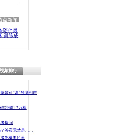
热点新闻
练陪伴最
咪 训练成
功瘦身
视频排行
物皆可“盘”独觉相声
年种树1.7万棵
记者提问
码？答案竟然是……
头渚夜樱美如画