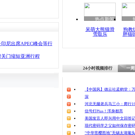
热点新闻
呆萌大熊猫滑
狗教
雪取乐
胖猫
印尼出席APEC峰会等行
府关门缩短亚洲行程
24小时视频排行
一周
【中国风】德云社孟鹤堂：万
深
河北无腿老兵马三小：爬行19
信号灯Plus！浑身都亮
美国发言人即兴用中文回答
现代密码学之父如何保存密
“中华赏樱胜地”无锡太湖鼋