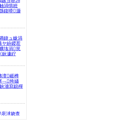
4鏃ヨ嚦26
触涓惧姙
綔鍑嗗灏
満鍏ュ眬涓
浠ヤ紛鍐茬
曠垎涓笢
《鈥濓紵
弗澶崕榫
搴﹁绔嬧
澂鈥濇寫鎴樿
缇庡浗娆查
簹涓庝腑鍥
┾€濓紝鍙嶅
解€斾笢鐩