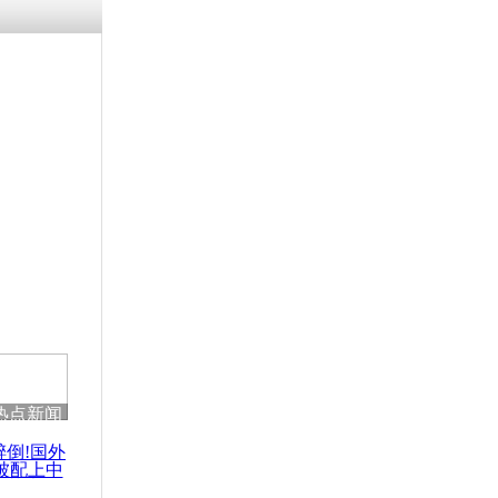
涓ㄥ浗闄呰
褰圭┖鍐涗
-10CE缁
妫€楠岋紝
浗鍏虫敞涓
全部东南亚
热点新闻
醉倒!国外
被配上中
国民乐