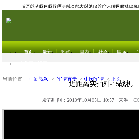
首页
|
滚动
|
国内
|
国际
|
军事
|
社会
|
地方
|
港澳
|
台湾
|
华人
|
侨网
|
财经
|
金融
|
首页
最新
热点
国内
社会
国际
东北亚电视网
当前位置：
中新视频
>
军情直击
>
中国军情
>
正文
近距离实拍歼-15战机
发布时间：2013年10月05日 10:57
来源：C