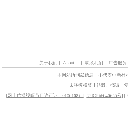
关于我们
|
About us
|
联系我们
|
广告服务
本网站所刊载信息，不代表中新社
未经授权禁止转载、摘编、
[
网上传播视听节目许可证（0106168）
] [
京ICP证040655号
] 