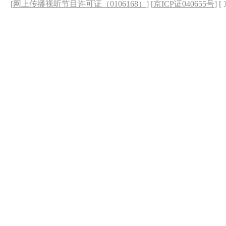
[
网上传播视听节目许可证（0106168）
] [
京ICP证040655号
] 