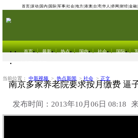
首页
|
滚动
|
国内
|
国际
|
军事
|
社会
|
地方
|
港澳
|
台湾
|
华人
|
侨网
|
财经
|
金融
|
首页
最新
热点
国内
社会
国际
东北亚电视网
当前位置：
中新视频
>
热点新闻
>
社会
>
正文
南京多家养老院要求按月缴费 逼
发布时间：2013年10月06日 08:18