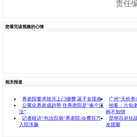
责任
您看完该视频的心情
相关报道
养老院要求按月上门缴费 逼子女现身
广州“天价养
公寓化养老成趋势 住养老院是"换个活
拍客：六旬老
法"
称不知情
记者暗访"包治百病"养老院:会费百万
昆明百岁抗战
入院洗脑
友团聚