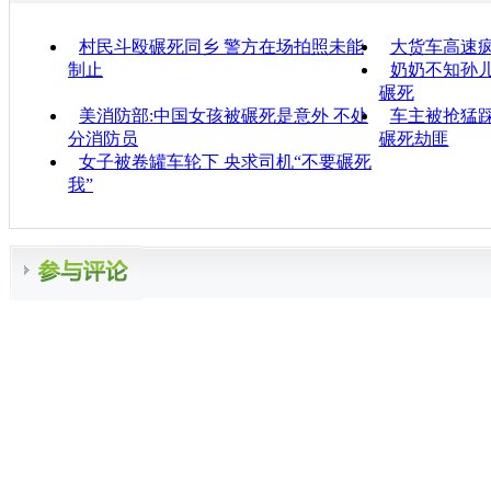
村民斗殴碾死同乡 警方在场拍照未能
大货车高速
制止
奶奶不知孙儿
碾死
美消防部:中国女孩被碾死是意外 不处
车主被抢猛踩
分消防员
碾死劫匪
女子被卷罐车轮下 央求司机“不要碾死
我”