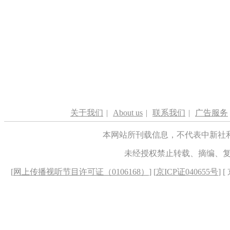
关于我们
|
About us
|
联系我们
|
广告服务
本网站所刊载信息，不代表中新社
未经授权禁止转载、摘编、
[
网上传播视听节目许可证（0106168）
] [
京ICP证040655号
] 