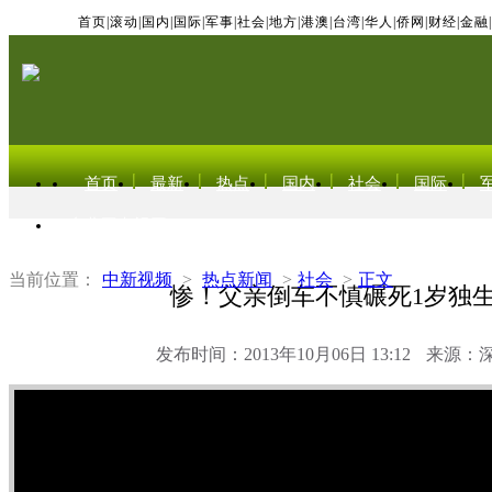
首页
|
滚动
|
国内
|
国际
|
军事
|
社会
|
地方
|
港澳
|
台湾
|
华人
|
侨网
|
财经
|
金融
|
首页
最新
热点
国内
社会
国际
东北亚电视网
当前位置：
中新视频
>
热点新闻
>
社会
>
正文
惨！父亲倒车不慎碾死1岁独
发布时间：2013年10月06日 13:12
来源：