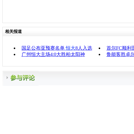
相关报道
国足公布亚预赛名单
恒大
8人入选
首尔FC顺利
广州恒大主场4:0大胜柏太阳神
鲁能客胜卓尔