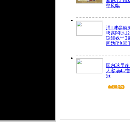
瀬鍜岀鐞
璧风帺
涓浗鐢疯
垮窞闆嗚
曪細姝︾
厠妫潕鍙
国内球员连
大客场4-2
冠