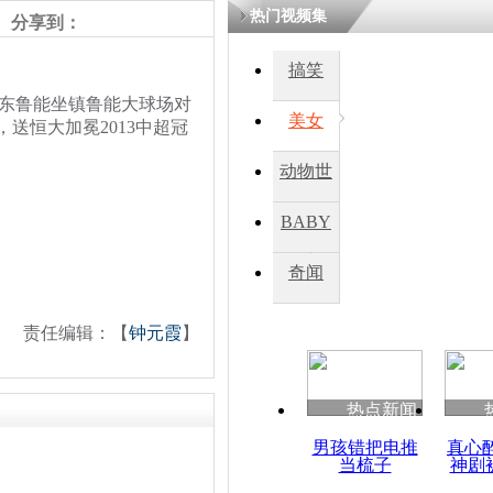
热门视频集
分享到：
搞笑
山东鲁能坐镇鲁能大球场对
美女
，送恒大加冕2013中超冠
动物世
界
BABY
秀
奇闻
责任编辑：【
钟元霞
】
热点新闻
男孩错把电推
真心
当梳子
神剧