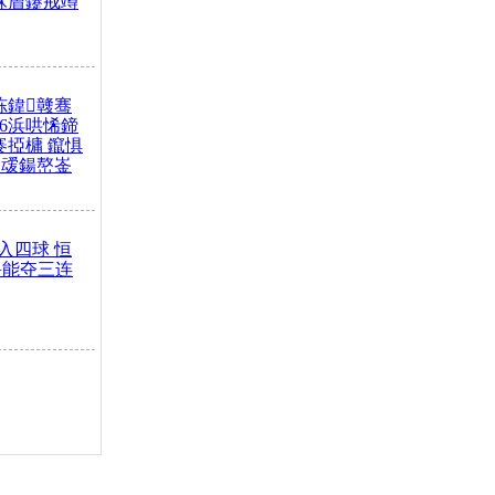
冧篃鑳戒竴
冻鍏竷骞
26浜哄悕鍗
褰掗槦 鑹惧
叆鍚嶅崟
入四球 恒
鲁能夺三连