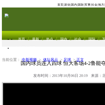
首页
|
滚动
|
国内
|
国际
|
军事
|
社会
|
地方
|
首页
最新
热点
国内
社会
国际
东北亚电视网
当前位置：
中新视频
>
体坛风云
>
足球
>
正文
国内球员连入四球 恒大客场4-2鲁能
发布时间：2013年10月06日 20:19
来源：