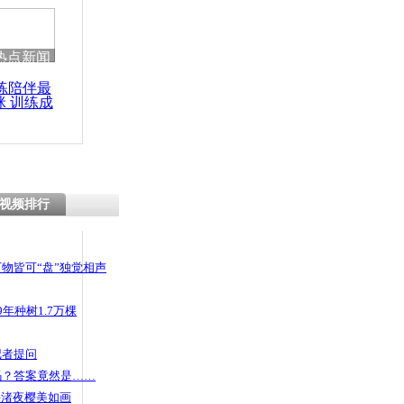
热点新闻
练陪伴最
咪 训练成
功瘦身
视频排行
物皆可“盘”独觉相声
年种树1.7万棵
记者提问
码？答案竟然是……
头渚夜樱美如画