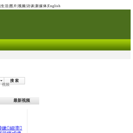
|
生活
|
图片
|
视频
|
访谈
|
新媒体
|
English
搜 索
视频
最新视频
晫鏉細澶