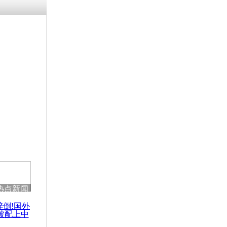
热点新闻
醉倒!国外
被配上中
国民乐