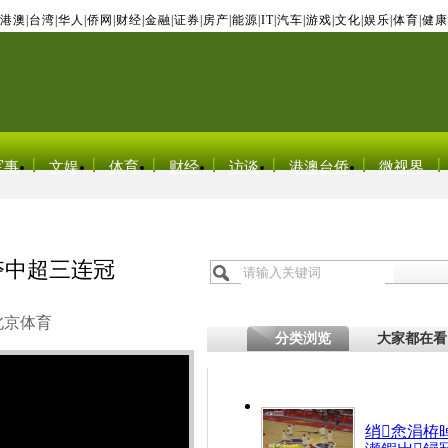
港澳
|
台湾
|
华人
|
侨网
|
财经
|
金融
|
证券
|
房产
|
能源
|
IT
|
汽车
|
游戏
|
文化
|
娱乐
|
体育
|
健康
军事
文娱
体育
财经
访谈
港澳台侨
微视界
夺中超三连冠
北京体育
分类浏览
大家都在看
绡悆涓栫