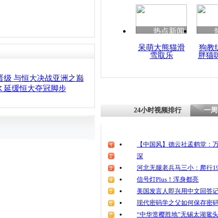
热点新闻
呆萌大熊猫滑
狗教
雪取乐
胖猫
晋级 与恒大决战亚洲之巅
 延缓恒大夺冠脚步
24小时视频排行
一周
【中国风】德云社孟鹤堂：万
深
河北无腿老兵马三小：爬行19
信号灯Plus！浑身都亮
美国发言人即兴用中文回答
现代密码学之父如何保存密
“中华赏樱胜地”无锡太湖鼋