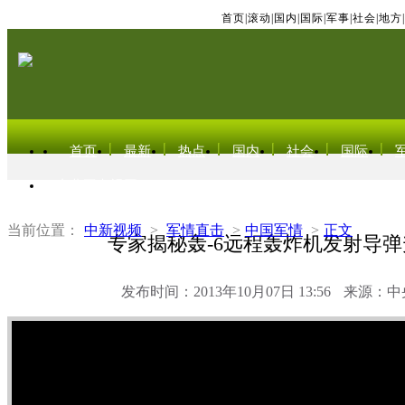
首页
|
滚动
|
国内
|
国际
|
军事
|
社会
|
地方
|
首页
最新
热点
国内
社会
国际
东北亚电视网
当前位置：
中新视频
>
军情直击
>
中国军情
>
正文
专家揭秘轰-6远程轰炸机发射导
发布时间：2013年10月07日 13:56
来源：中