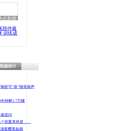
热点新闻
练陪伴最
咪 训练成
功瘦身
视频排行
物皆可“盘”独觉相声
年种树1.7万棵
记者提问
码？答案竟然是……
头渚夜樱美如画