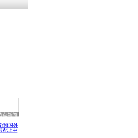
热点新闻
醉倒!国外
被配上中
国民乐