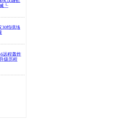
鏃犱汉鏈虹
滅┖
汉30绉掑垎
灙
-6远程轰炸
升级历程