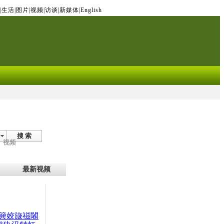
|
生活
|
图片
|
视频
|
访谈
|
新媒体
|
English
搜 索
视频
最新视频
簨姣旇禌闂