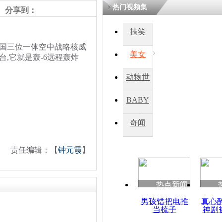
热门视频集
分享到：
搞笑
国三位一体空中战略核威
美女
,它就是轰-6远程轰炸
动物世
界
BABY
秀
奇闻
责任编辑：【
钟元霞
】
热点新闻
男孩错把电推
真心
当梳子
神剧