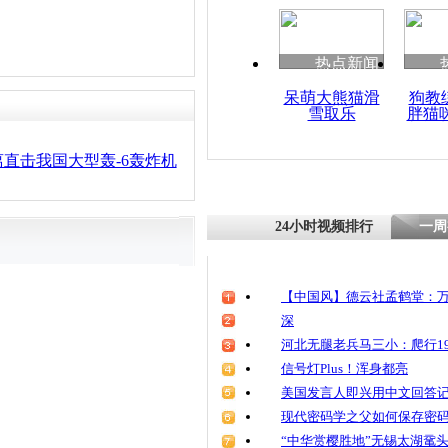
热点新闻
呆萌大熊猫滑
狗教
雪取乐
胖猫
直击我国大型轰-6轰炸机
24小时视频排行
一周
【中国风】德云社孟鹤堂：万
深
河北无腿老兵马三小：爬行19
信号灯Plus！浑身都亮
美国发言人即兴用中文回答
现代密码学之父如何保存密
“中华赏樱胜地”无锡太湖鼋