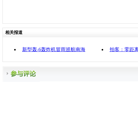
相关报道
新型轰-6轰炸机冒雨巡航南海
拍客：零距离