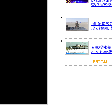
箷寮忥細
兢鐐逛寒澶
涓浗鍐涗
瑙ｄ竴鏀
专家揭秘轰
机发射导弹