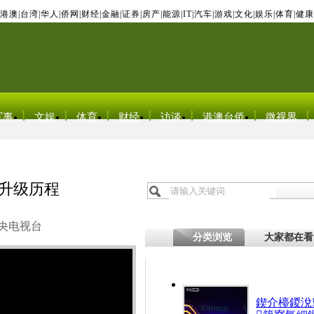
港澳
|
台湾
|
华人
|
侨网
|
财经
|
金融
|
证券
|
房产
|
能源
|
IT
|
汽车
|
游戏
|
文化
|
娱乐
|
体育
|
健康
军事
文娱
体育
财经
访谈
港澳台侨
微视界
弹升级历程
央电视台
分类浏览
大家都在看
鍥介檯鍐涗