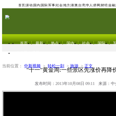
首页
|
滚动
|
国内
|
国际
|
军事
|
社会
|
地方
|
港澳
|
台湾
|
华人
|
侨网
|
财经
|
金融
|
首页
最新
热点
国内
社会
国际
东北亚电视网
当前位置：
中新视频
>
轻松一刻
>
旅游
>
正文
"十一"黄金周:一些景区先涨价再降
发布时间：2013年10月08日 09:11
来源：中