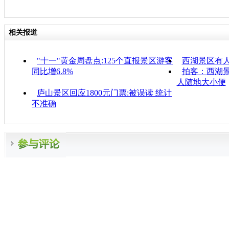
相关报道
"十一"黄金周盘点:125个直报景区游客
西湖景区有
同比增6.8%
拍客：西湖景
人随地大小便
庐山景区回应1800元门票:被误读 统计
不准确