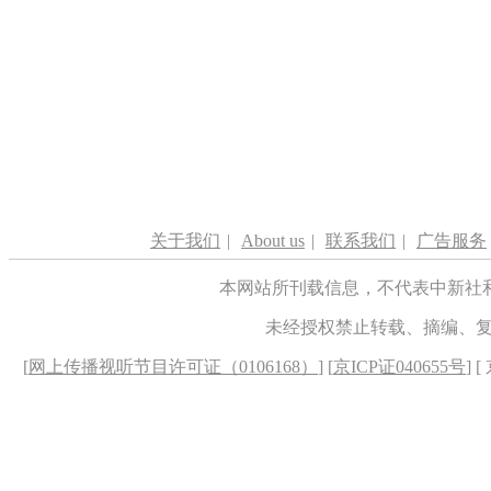
关于我们
|
About us
|
联系我们
|
广告服务
本网站所刊载信息，不代表中新社
未经授权禁止转载、摘编、
[
网上传播视听节目许可证（0106168）
] [
京ICP证040655号
] 