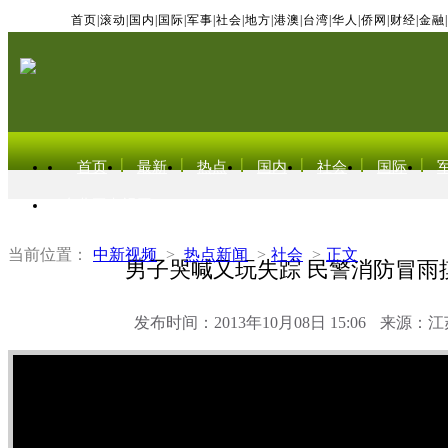
首页
|
滚动
|
国内
|
国际
|
军事
|
社会
|
地方
|
港澳
|
台湾
|
华人
|
侨网
|
财经
|
金融
|
首页
最新
热点
国内
社会
国际
东北亚电视网
当前位置：
中新视频
>
热点新闻
>
社会
>
正文
男子哭喊又玩失踪 民警消防冒雨
发布时间：2013年10月08日 15:06
来源：江