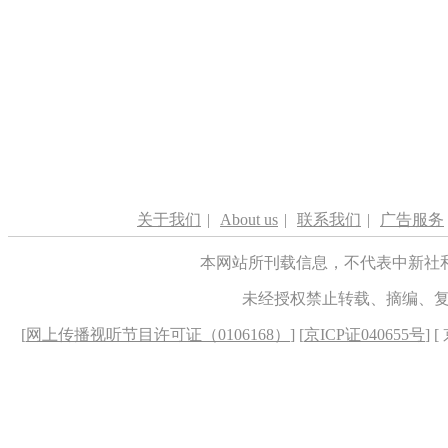
关于我们
|
About us
|
联系我们
|
广告服务
本网站所刊载信息，不代表中新社
未经授权禁止转载、摘编、
[
网上传播视听节目许可证（0106168）
] [
京ICP证040655号
] 