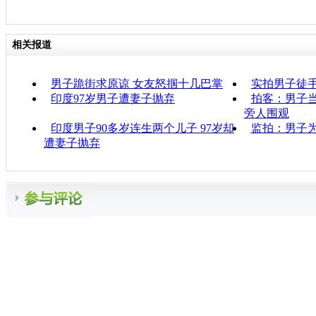
相关报道
男子跪街求原谅 女友怒掴十几巴掌
实拍男子徒
印度97岁男子遭妻子抛弃
拍客：男子
旁人围观
印度男子90多岁连生两个儿子 97岁却
监拍：男子
遭妻子抛弃